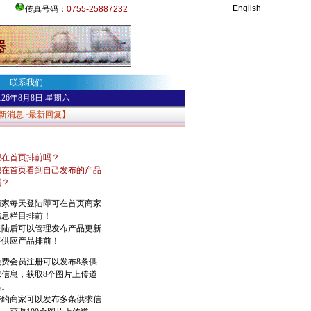
English
传真号码：
0755-25887232
联系我们
126年8月8日
星期六
新消息
·
最新回复
】
想在首页排前吗？
想在首页看到自己发布的产品
吗？
商家每天登陆即可在首页商家
信息栏目排前！
登陆后可以管理发布产品更新
将供应产品排前！
免费会员注册可以发布8条供
求信息，获取8个图片上传道
具。
特约商家可以发布多条供求信