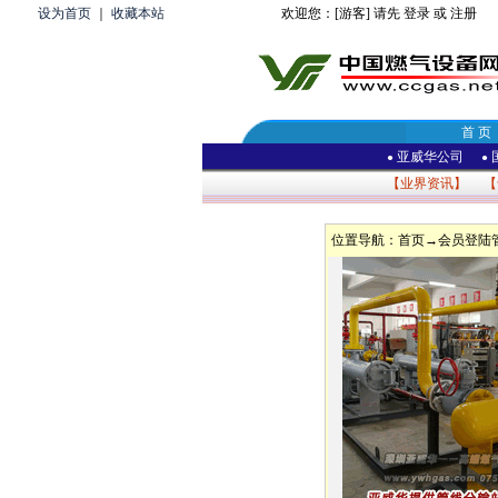
设为首页
｜
收藏本站
欢迎您：[游客] 请先
登录
或
注册
首 页
亚威华公司
●
●
【
业界资讯
】 【
位置导航：
首页
→会员登陆