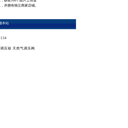
息，获取100个图片上传道
具，并拥有独立商家店铺。
藏本站
134
气调压箱
天然气调压阀