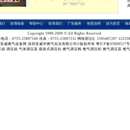
推广我的产品)
我们
┈
友情链接
┈
帮助中心
┈
联系我们
┈
广告服务
┈
免责说明
┈
设为首页
┈
收
Copyright 1998-2009 © All Rights Reserved.
电话：0755-25887166 传真：0755-25887232 网络部QQ: 1595467207 122358
亚威燃气设备网
深圳亚威华燃气实业有限公司©版权所有
粤ICP备05009517号
压箱
调压箱
气体调压器
撬装式调压站
燃气调压阀
燃气调压柜
燃气调压器
燃