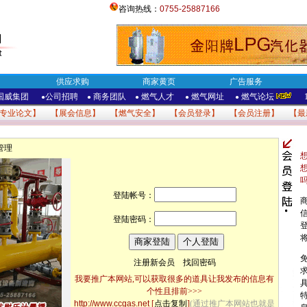
咨询热线：
0755-25887166
供应求购
商家黄页
广告服务
国威集团
公司招聘
商务团队
燃气人才
燃气网址
燃气论坛
●
●
●
●
●
专业论文
】 【
展会信息
】 【
燃气安全
】 【
会员登录
】 【
会员注册
】 【
最
管理
登陆帐号：
登陆密码：
注册新会员
找回密码
我要推广本网站,可以获取很多的道具让我发布的信息有
个性且排前>>>
http://www.ccgas.net
[
点击复制
]
(通过推广本网站也就是