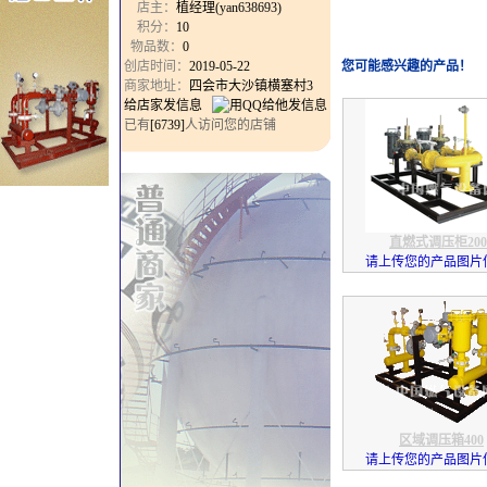
店主：
植经理(yan638693)
积分：
10
物品数：
0
创店时间：
2019-05-22
您可能感兴趣的产品！
商家地址：
四会市大沙镇横塞村3
给店家发信息
已有
[6739]
人访问您的店铺
直燃式调压柜200
请上传您的产品图片信息
区域调压箱400
请上传您的产品图片信息