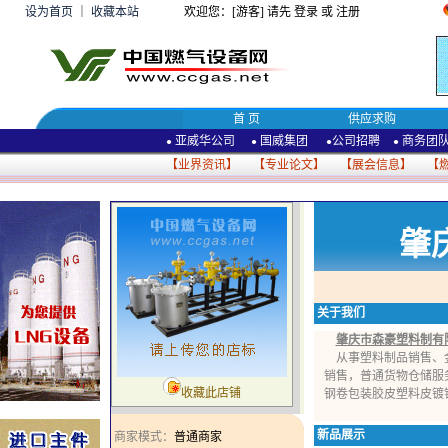
设为首页
｜
收藏本站
欢迎您：[游客] 请先
登录
或
注册
首 页
供应求购
亚威华公司
国威集团
公司招聘
商务团
●
●
●
●
【
业界资讯
】 【
专业论文
】 【
展会信息
】 【
肇
关于我们
肇庆市森豪塑料制有
从事塑料制品销售、金
销售，普通货物仓储服
收藏此店铺
钢卷包装胶皮塑料皮镀锌
新品展示
商家模式：
普通商家