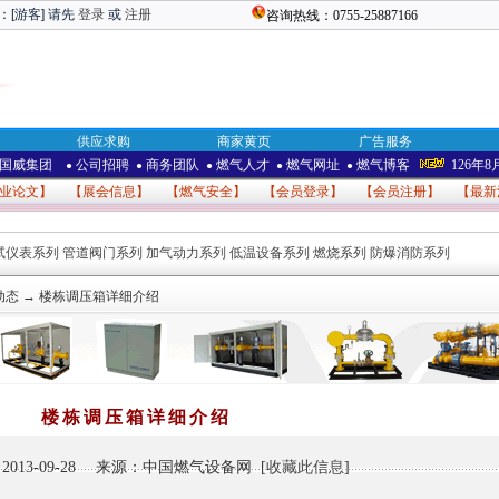
：[游客] 请先
登录
或
注册
咨询热线：0755-25887166
供应求购
商家黄页
广告服务
国威集团
公司招聘
商务团队
燃气人才
燃气网址
燃气博客
126年8
●
●
●
●
●
业论文
】 【
展会信息
】 【
燃气安全
】 【
会员登录
】 【
会员注册
】 【
最新
试仪表系列
管道阀门系列
加气动力系列
低温设备系列
燃烧系列
防爆消防系列
动态 → 楼栋调压箱详细介绍
楼栋调压箱详细介绍
013-09-28 来源：中国燃气设备网 [
收藏此信息
]