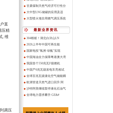
甘肃煤制天然气经济可行性分
◆
大中型LNG储罐的应用及适
◆
大型喷火项目用燃气调压系统
◆
户直
最新业界资讯
调压精
, 维
304根桩！湖北白浒山LN
◆
2026上半年中国可再生能
◆
国家电投“氢洲·绿氨”实现
◆
中国海油全力保障粤港澳大湾
◆
我国首个550兆瓦F级燃机
◆
中国产6兆瓦级发电车亮相试
◆
全球百兆瓦级液化空气储能耦
◆
欧洲管道天然气进口回升 阿
◆
沙特阿美继续暂停液化石油气
◆
全球电力需求攀升 GE&#
◆
系列调压