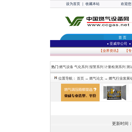
设为首页
｜
收藏本站
欢迎您
首 页
亚威华公司
●
●
【
业界资讯
】 【
专
热门:
燃气设备
气化系列
报警系列
计量检测系列
测
位置导航：
首页
→
燃气论文
→ 燃气行业发展
更新时间：2