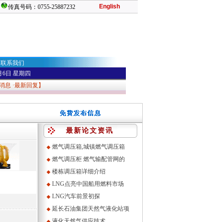
English
传真号码：0755-25887232
联系我们
月6日
星期四
消息
·
最新回复
】
最新论文资讯
燃气调压箱,城镇燃气调压箱
◆
燃气调压柜 燃气输配管网的
◆
楼栋调压箱详细介绍
◆
LNG点亮中国船用燃料市场
◆
LNG汽车前景初探
◆
延长石油集团天然气液化站项
◆
液化天然气供应技术
◆