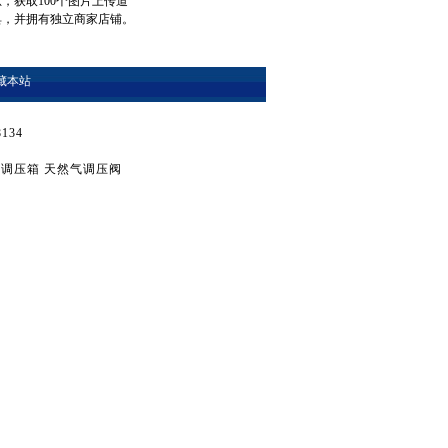
息，获取100个图片上传道
具，并拥有独立商家店铺。
藏本站
134
气调压箱
天然气调压阀