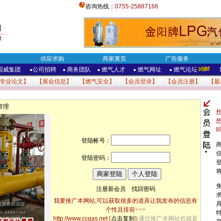
咨询热线：
0755-25887166
供应求购
商家黄页
广告服务
国威集团
公司招聘
商务团队
燃气人才
燃气网址
燃气论坛
●
●
●
●
●
专业论文
】 【
展会信息
】 【
燃气安全
】 【
会员登录
】 【
会员注册
】 【
最
管理
登陆帐号：
登陆密码：
注册新会员
找回密码
我要推广本网站,可以获取很多的道具让我发布的信息有
个性且排前>>>
http://www.ccgas.net
[
点击复制
]
(通过推广本网站也就是