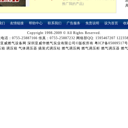
推广我的产品)
我们
┈
友情链接
┈
帮助中心
┈
联系我们
┈
广告服务
┈
免责说明
┈
设为首页
┈
收
Copyright 1998-2009 © All Rights Reserved.
电话：0755-25887166 传真：0755-25887232 网络部QQ: 1595467207 122358
亚威燃气设备网
深圳亚威华燃气实业有限公司©版权所有
粤ICP备05009517号
压箱
调压箱
气体调压器
撬装式调压站
燃气调压阀
燃气调压柜
燃气调压器
燃