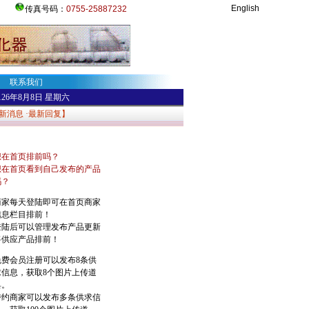
English
传真号码：
0755-25887232
联系我们
126年8月8日
星期六
新消息
·
最新回复
】
想在首页排前吗？
想在首页看到自己发布的产品
吗？
商家每天登陆即可在首页商家
信息栏目排前！
登陆后可以管理发布产品更新
将供应产品排前！
免费会员注册可以发布8条供
求信息，获取8个图片上传道
具。
特约商家可以发布多条供求信