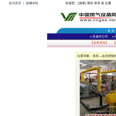
设为首页
｜
收藏本站
欢迎您：[游客] 请先
登录
或
注册
首 页
亚威华公司
●
●
【
业界资讯
】 【
位置导航：
首页
→会员登陆