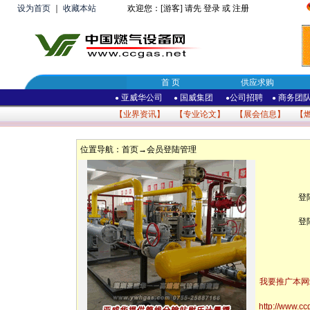
设为首页
｜
收藏本站
欢迎您：[游客] 请先
登录
或
注册
首 页
供应求购
亚威华公司
国威集团
公司招聘
商务团
●
●
●
●
【
业界资讯
】 【
专业论文
】 【
展会信息
】 【
位置导航：
首页
→会员登陆管理
登
登
我要推广本网
http://www.cc