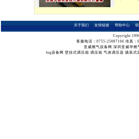
关于我们
┈
友情链接
┈
帮助中心
┈
联
Copyright 199
客服电话：0755-25887166 传真：075
亚威燃气设备网
深圳亚威华燃
lng设备网
壁挂式调压箱
调压箱
气体调压器
撬装式