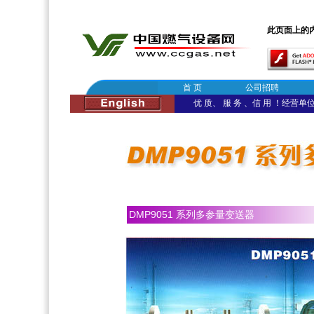
此页面上的内容需
首 页
公司招聘
优 质、 服 务 、信 用 ！经营单位：
DMP9051
系列多参量变送器