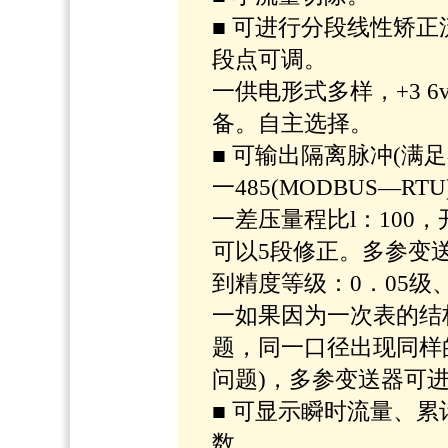
■ 可进行分段线性矫
段点可调。
一供电形式多样，+3 6
备。自主选择。
■ 可输出隔离脉冲(满足
一485(MODBUS—RTU
一差压量程比l：100
可以5段修正。多参变
到精度等级：0．05级、0
一如果因为一次表的结
题，同一口径出现同样
问题)，多参变送器可进
■ 可显示瞬时流量、
数。