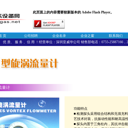
此页面上的内容需要较新版本的 Adobe Flash Player。
首 页
公司招聘
企业名录
企业之窗
联系我们
优 质、 服 务 、信 用 ！经营单位：深圳亚威华公司 销售部电话：0755-25887166，258
流量计
功能特点
■ 检测探头采用组合结构和无填充
艺技术封装，抗振动性能和耐高温
■ 探头内置于三角柱内，其抗冲击