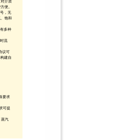
，对介质
护方便。
信号，无
气、饱和
具有多种
瞬时流
S协议可
络构建自
特殊要求
要求可提
、蒸汽