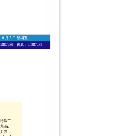
8 月 7 日 星期五
87236 传真：25887232
料特殊工
性能高。
能力强，