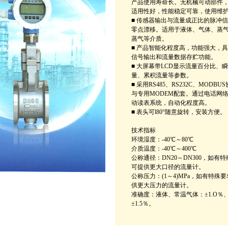
产品使用寿命长。无机械可动部件
适用性好，性能稳定可靠，使用维
■ 传感器输出与流量成正比的脉冲
零点漂移。适用于液体、气体、蒸
蒸气等介质。
■ 产品智能化程度高，功能强大，
信号输出和流量数据存贮功能。
■ 大屏幕带LCD显示流量百分比、
量、累积流量等参数。
■ 采用RS485、RS232C、MODBU
与专用MODEM配套。通过电话网
动读表系统，自动化程度高。
■ 表头可l80°随意旋转，安装方便。
技术指标
环境湿度：-40℃～80℃
介质温度：-40℃～400℃
公称通径：DN20～DN300，如有
可提供更大口径的流量计。
公称压力：(1～4)MPa，如有特殊
供更大压力的流量计。
准确度：液体、常温气体：±1.O％
±1.5％。