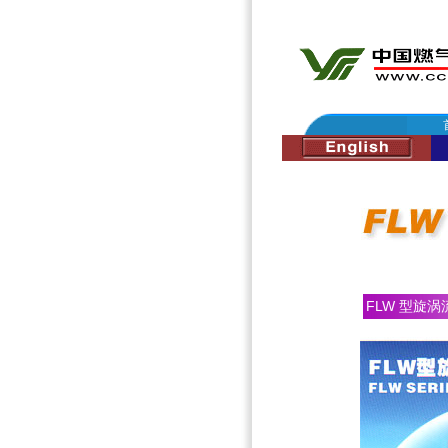
FLW
型旋涡