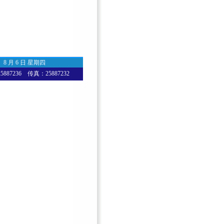
8 月 6 日 星期四
87236 传真：25887232