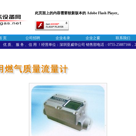
此页面上的内容需要较新版本的 Adobe Flash Player。
首 页
公司招聘
企业名录
企业之窗
联系我们
优 质、 服 务 、信 用 ！经营单位：深圳亚威华公司 销售部电话：0755-25887166，258