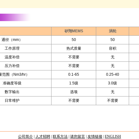
矽翔MEMS
涡轮
通径（mm）
50
50
工作原理
热式质量
容积
温度补偿
不需要
无
压力补偿
不需要
无
量范围（Nm3/hr）
0.1-65
0.25-40
准确度等级
1.5级
3.0级
数字输出
选项
无
日常维护
不需要
不需要
公司简介
|
人才招聘
|
联系方法
|
请您留言
|
友情链接
|
ENGLISH