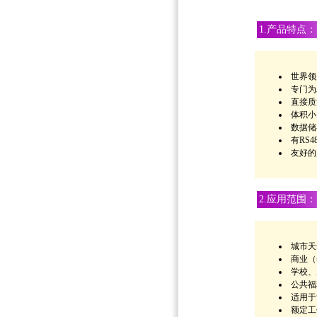
1.产品特点：
世界领
专门为
直接质
体积小
数据储
有RS
友好的
2.应用范围：
城市天
商业（
学校、
公共福
适用于
额定工作