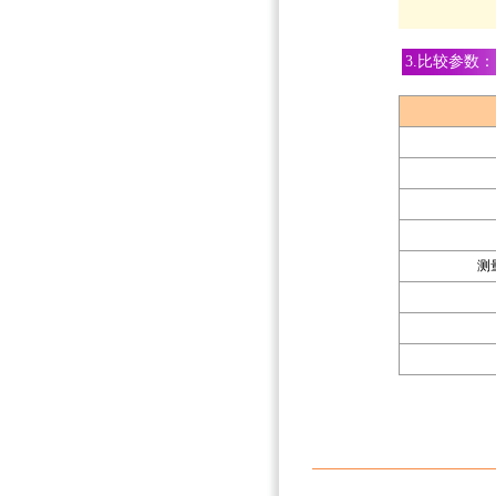
3.比较参数：
测