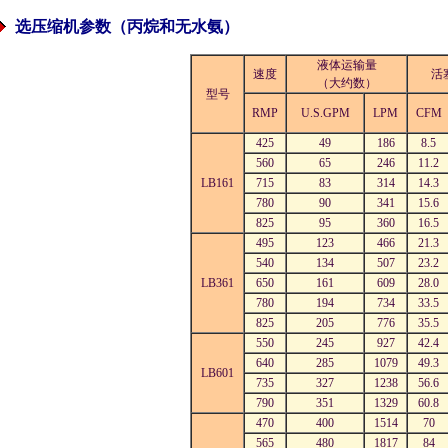
选压缩机参数（丙烷和无水氨）
液体运输量
速度
活
（大约数）
型号
RMP
U.S.GPM
LPM
CFM
425
49
186
8.5
560
65
246
11.2
LB161
715
83
314
14.3
780
90
341
15.6
825
95
360
16.5
495
123
466
21.3
540
134
507
23.2
LB361
650
161
609
28.0
780
194
734
33.5
825
205
776
35.5
550
245
927
42.4
640
285
1079
49.3
LB601
735
327
1238
56.6
790
351
1329
60.8
470
400
1514
70
565
480
1817
84