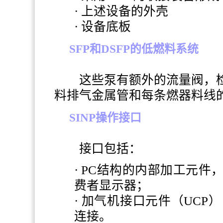
·
上述设备的外壳
·
设备底板
SFP
和
DSFP
的低燃料系统
这些泵有额外的流量阀，检
料排气金属管和每条燃器料线
SINP操作接口
接口包括：
·
PC
结构的内部加工元件
费者显示器；
·
加气机接口元件（UCP）
连接。