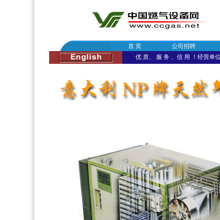
首 页
公司招聘
优 质、 服 务 、信 用 ！经营单位：