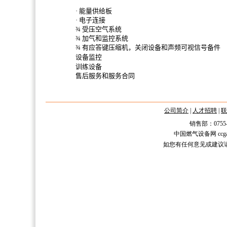
· 能量供给板
· 电子连接
¾ 受压空气系统
¾ 加气和监控系统
¾ 有应答键压缩机，关闭设备和声频可视信号备件
设备监控
训练设备
售后服务和服务合同
公司简介
|
人才招聘
|
联
销售部：0755-2588
中国燃气设备网 ccgas.n
如您有任何意见或建议