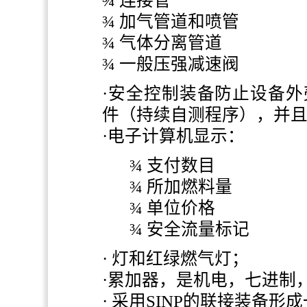
¾ 连接管
¾ 加气管道和喷管
¾ 气体分离管道
¾ 一般压强减速阀
·
安全控制装备防止设备外
件（持续自测程序），并
·
电子计算机显示：
¾ 支付数目
¾ 所加燃料量
¾ 单位价格
¾ 安全流量标记
·
灯和红绿燃气灯；
·
累加器，是机电，七进制
·
采用
SINP
的联接装备形成