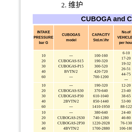
维护
CUBOGA and 
INTAKE
No.of
CUBOGAS
CAPACITY
PRESSURE
VEHICL
model
Std.m
3
/hr
bar G
per hou
6-10
10
---
100-160
17-20
20
CUBOGAS-S15
190-320
19-32
30
CUBOGAS-P15
300-520
26-51
40
BVTN/2
420-720
44-75
60
---
700-1200
---
10
---
190-320
12-20
20
CUBOGAS-S30
370-640
23-40
30
CUBOGAS-P30
610-1040
38-65
40
2BVTN/2
850-1440
53-90
60
---
1410-1950
88-122
10
---
380-640
24-40
20
CUBOGAS-2S30
740-1280
46-80
30
CUBOGAS-2P30
1220-2028
76-130
40
4BVTN/2
1700-2880
106-18