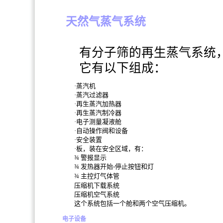
天然气蒸气系统
有分子筛的再生蒸气系统，
它有以下组成：
·
蒸汽机
·
蒸汽过滤器
·
再生蒸汽加热器
·
再生蒸汽制冷器
·
电子测量凝液舱
·
自动操作阀和设备
·
安全装置
·
板，装在安全区域，有：
¾ 警报显示
¾ 发热器开始
-
停止按钮和灯
¾
主控灯
气体管
压缩机下载系统
压缩机空气系统
这个系统包括一个舱和两个空气压缩机。
电子设备