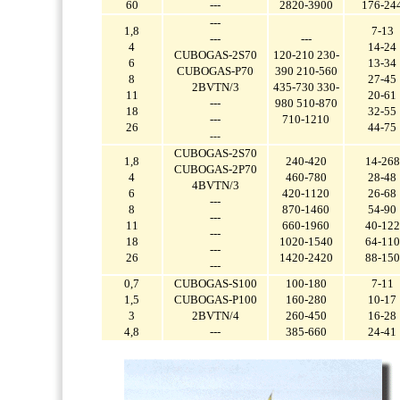
60
---
2820-3900
176-24
---
1,8
7-13
---
---
4
14-24
CUBOGAS-2S70
120-210
230-
6
13-34
CUBOGAS-P70
390
210-560
8
27-45
2BVTN/3
435-730
330-
11
20-61
---
980
510-870
18
32-55
---
710-1210
26
44-75
---
CUBOGAS-2S70
1,8
240-420
14-268
CUBOGAS-2P70
4
460-780
28-48
4BVTN/3
6
420-1120
26-68
---
8
870-1460
54-90
---
11
660-1960
40-122
---
18
1020-1540
64-110
---
26
1420-2420
88-150
---
0,7
CUBOGAS-S100
100-180
7-11
1,5
CUBOGAS-P100
160-280
10-17
3
2BVTN/4
260-450
16-28
4,8
---
385-660
24-41