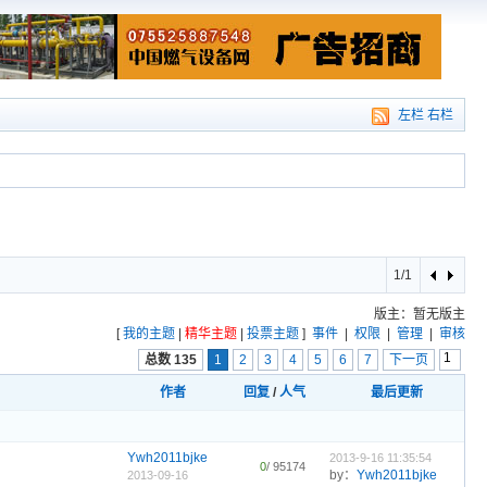
左栏
右栏
1/1
版主：暂无版主
[
我的主题
|
精华主题
|
投票主题
]
事件
|
权限
|
管理
|
审核
总数 135
1
2
3
4
5
6
7
下一页
作者
回复
/
人气
最后更新
Ywh2011bjke
2013-9-16 11:35:54
0
/ 95174
by：
Ywh2011bjke
2013-09-16