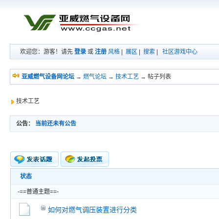
欢迎您：游客！请先
登录
或
注册
风格
|
展区
|
搜索
|
社区游戏中心
亚威燃气设备网论坛
→
燃气论坛
→
技术工艺
→ 帖子列表
技术工艺
公告：
当前还未有公告
状态
新的主题
投票帖
-==普通主题==-
交易帖
新小字报
如何对燃气调压装置进行分类