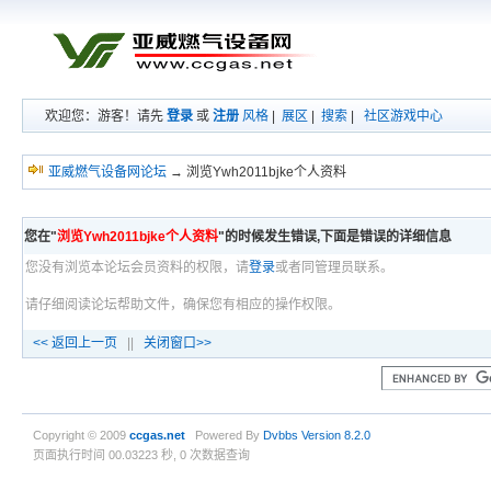
欢迎您：游客！请先
登录
或
注册
风格
|
展区
|
搜索
|
社区游戏中心
亚威燃气设备网论坛
→ 浏览Ywh2011bjke个人资料
您在"
浏览Ywh2011bjke个人资料
"的时候发生错误,下面是错误的详细信息
您没有浏览本论坛会员资料的权限，请
登录
或者同管理员联系。
请仔细阅读论坛帮助文件，确保您有相应的操作权限。
<< 返回上一页
||
关闭窗口>>
Copyright © 2009
ccgas
.net
Powered By
Dvbbs
Version 8.2.0
页面执行时间 00.03223 秒, 0 次数据查询