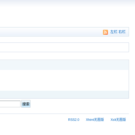
左栏
右栏
RSS2.0
Xhtml无图版
Xslt无图版