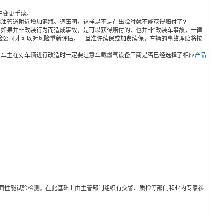
车变更手续。
油管道附近增加钢瓶、调压阀，这样是不是在出险时就不能获得赔付了?
如果并非改装行为而造成事故，是可以获得赔付的，也并非“改装车事故，一律
保险公司才可以对风险重新评估，一旦准许续保或加费续保，车辆的事故理赔将按
车主在对车辆进行改造时一定要注意车载燃气设备厂商是否已经选择了相应
产品
面性能试验检测。在此基础上由主管部门组织有交警、质检等部门和业内专家参