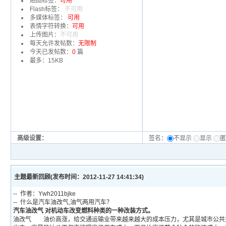
贴图标签：
可用
Flash标签：
不可用
多媒体标签：
可用
表情字符转换：
可用
上传图片：
不可用
每天允许发帖数：
无限制
今天已发帖数：
0
篇
最多：15KB
高级设置：
签名：
不显示
显示
主题最新回顾(发布时间：2012-11-27 14:41:34)
-- 作者：Ywh2011bjke
-- 什么是汽车油改气,油气两用汽车？
汽车油改气 对机动车改变燃料种类的一种改装方式。
油改气
油价高涨，给交通运输业带来越来越大的成本压力，尤其是城市公共交