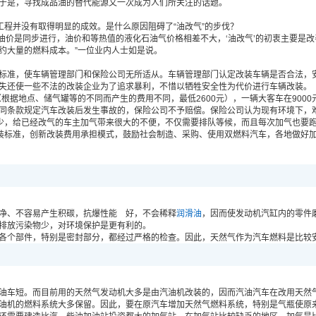
于是，寻找成品油的替代能源又一次成为人们所关注的话题。
程并没有取得明显的成效。是什么原因阻碍了“油改气”的步伐？
油价是同步进行，油价和等热值的液化石油气价格相差不大，‘油改气’的初衷主要是改
约大量的燃料成本。”一位业内人士如是说。
准，使车辆管理部门和保险公司无所适从。车辆管理部门认定改装车辆是否合法，安
失还使一些不法的改装企业为了追求暴利，不惜以牺牲安全性为代价进行车辆改装。
据地点、储气罐等的不同而产生的费用不同，最低2600元），一辆大客车在9000
条款规定汽车改装后发生事故的，保险公司不予赔偿。保险公司认为现有环境下，难
少，给已经改气的车主加气带来很大的不便，不仅需要排队等候，而且每次加气也要
装标准，创新改装费用承担模式，鼓励社会制造、采购、使用双燃料汽车，各地做好加
净、不容易产生积碳，抗爆性能 好，不会稀释
润滑油
，因而使发动机汽缸内的零件
排放污染物少，对环境保护是更有利的。
个部件，特别是密封部分，都经过严格的检查。因此，天然气作为汽车燃料是比较
短。而目前用的天然气发动机大多是由汽油机改装的，因而汽油汽车在改用天然气后
机的燃料系统大多保留。因此，要在原汽车增加天然气燃料系统，特别是气瓶使原来