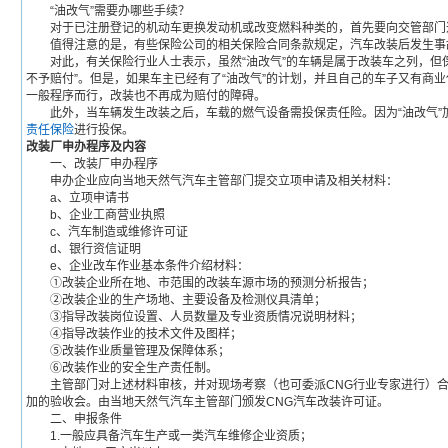
“油改气”需要办哪些手续？
对于已注册登记的机动车更换发动机或改变燃料种类的，首先要向交管部门递
值得注意的是，有些保险公司的相关保险合同条款规定，汽车改装后发生事故的
对此，有关保险行业人士表示，虽然“油改气”的车辆是属于改装车之列，但保
不予赔付”。但是，如果车主已经有了“油改气”的计划，并且自己的车子又有
一般程序而行，改装也不再成为赔付的障碍。
此外，当车辆发生改装之后，车载的燃气设备需投保责任险。因为“油改气”
责任保险
进行投保。
改装厂申办程序及内容
一、改装厂申办程序
申办企业应向当地天然气汽车主管部门提交立项申请及相关材料：
a、立项申请书
b、企业工商营业执照
c、汽车制造或维修许可证
d、银行资信证明
e、企业改车作业基本条件介绍材料：
①改装企业所在地、市范围的改装车源市场的预测分析报告；
②改装企业的生产场地、主要设备及检测仪具清单；
③指导改装岗位设置、人员数量及专业资质情况说明材料；
④指导改装作业的技术文件及图样；
⑤改装作业质量管理及保障体系；
⑥改装作业的安全生产责任制。
主管部门对上述材料审核，并对现场考察（也可委派CNG行业专家进行）合
加的验收会。由当地天然气汽车主管部门颁发CNG汽车改装许可证。
二、申报条件
1.一般应具备汽车生产或一类汽车维修企业资质；