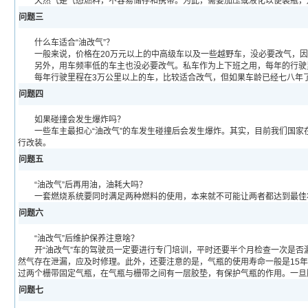
天然气是气态燃料，不容易储存和携带。为此，需要加压或液化以便装瓶，还
问题三
什么车适合“油改气”？
一般来说，价格在20万元以上的中高级车以及一些越野车，没必要改气，因
另外，用车频率低的车主也没必要改气。私车作为上下班之用，每年的行驶里
每年行驶里程在3万公里以上的车，比较适合改气，但如果车龄已经七八年了
问题四
如果碰撞会发生爆炸吗？
一些车主最担心“油改气”的车发生碰撞后会发生爆炸。其实，目前我们国家在
行改装。
问题五
“油改气”后再用油，油耗大吗？
一套燃烧系统要同时满足两种燃料的使用，本来就不可能让两者都达到最佳状
问题六
“油改气”后维护保养注意啥？
开“油改气”车的驾驶员一定要进行专门培训，平时还要半个月检查一次是否
然气存在泄漏，应及时修理。此外，还要注意的是，气瓶的使用寿命一般是15
过两个栅带固定气瓶，在气瓶与栅带之间有一层胶垫，有保护气瓶的作用。一旦
问题七