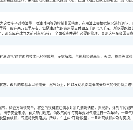
需要建造比汽、柴油加油站投资都大的加气站，在加气站比较缺乏的地区，加气是
为这类车子对喷油量、喷油时间等的控制非常精确，在用油上会根据情况进行调节，
程一般在两万公里左右，但是油改气的费用要支付四五千到七八千元，所以要跑很长
，那么应在改气之前对车况进行 全面检查并进行必要的修理，否则这些车会因自身
“油改气”这方面的技术已经很成熟，专家解释，气瓶都经过高压、火烧、枪击等试
态。改后的车基本以使用天 然气为主，所以发动机都是偏向天然气的使用特点进行
漏气。检查方法很简单，将空的饮料瓶注满水并加几滴洗洁精，摇晃后，涂到车的减压
年，出于安全考虑，有关部门规定，油改气的车每两年要对气瓶进行一次年检，一旦气
胶垫有破损，气瓶将受到磨损。所以，车主应“盯紧”胶垫，一旦出现破损应及时更换