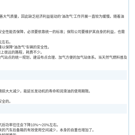
善大气质量，因此缺乏经济利益驱动的‘油改气’工作开展一直较为缓慢。随着油
全性能否保障，必须要依靠统一的标准；保险公司要维护其自身的利益，也需
元左右。
以保障“油改气”车辆的安全性。
跑上很远的路程，耗费不少。
气站点的统一规划，建设布点合理、加气方便的加气站体系。当天然气燃料普及
磨损大大减少，能延长发动机的寿命和润滑油的使用期限。
安全的。
功率往往会下降10%～20%左右。
的汽车后备箱的有效使用空间减少，本身的自重也增加了。