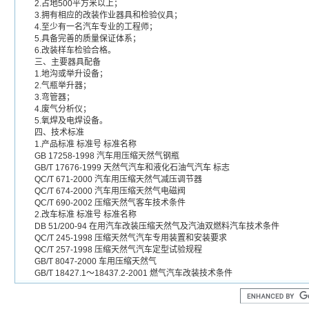
2.占地500平方米以上；
3.拥有相应的改装作业器具和检验仪具；
4.至少有一名汽车专业的工程师；
5.具备完善的质量保证体系；
6.改装样车检验合格。
三、主要器具配备
1.地沟或举升设备；
2.气瓶举升器；
3.弯管器；
4.废气分析仪；
5.氧焊及电焊设备。
四、技术标准
1.产品标准 标准号 标准名称
GB 17258-1998 汽车用压缩天然气钢瓶
GB/T 17676-1999 天然气汽车和液化石油气汽车 标志
QC/T 671-2000 汽车用压缩天然气减压调节器
QC/T 674-2000 汽车用压缩天然气电磁阀
QC/T 690-2002 压缩天然气客车技术条件
2.改车标准 标准号 标准名称
DB 51/200-94 在用汽车改装压缩天然气及汽油双燃料汽车技术条件
QC/T 245-1998 压缩天然气汽车专用装置和安装要求
QC/T 257-1998 压缩天然气汽车定型试验规程
GB/T 8047-2000 车用压缩天然气
GB/T 18427.1～18437.2-2001 燃气汽车改装技术条件