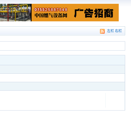
左栏
右栏