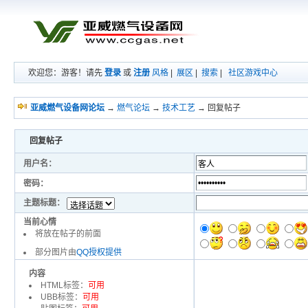
欢迎您：游客！请先
登录
或
注册
风格
|
展区
|
搜索
|
社区游戏中心
亚威燃气设备网论坛
→
燃气论坛
→
技术工艺
→ 回复帖子
回复帖子
用户名：
密码：
主题标题：
当前心情
将放在帖子的前面
部分图片由
QQ授权提供
内容
HTML标签：
可用
UBB标签：
可用