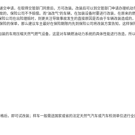
交申请，在取得交管部门同意后，方可改装。改装后可以到交管部门申请办理机动
，保险公司不予赔偿。而“油改气”的车辆，在加装设备时要进行改装，在原来的燃
险公司在出险理赔时，则更关注导致事故发生的直接原因是否由于车辆改装造成的，
商业保险的保单，那么建议车主最好在保险期限内先到保险公司将改装方案告知，这样
加装的车用压缩天然气燃气设备，这是对车辆燃油动力系统的具体性能进行改造，所以
格后，即可试改装；样车一般需送国家或省的法定天然气汽车或汽车检测单位进行全