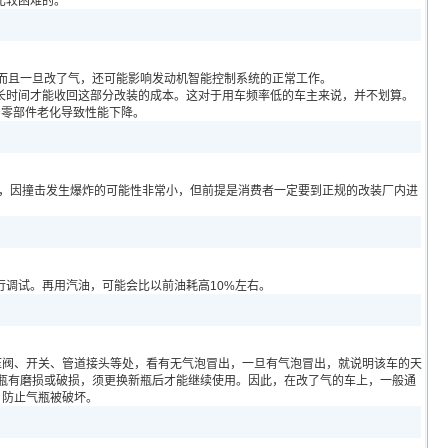
比较困难的。
而且一旦改了气，还可能影响发动机智能控制系统的正常工作。
时间才能收回这部分改装的成本。这对于用车频率低的车主来说，并不划算。
零部件老化导致性能下降。
验，因撞击发生爆炸的可能性非常小，但前提是消费者一定要到正规的改装厂内进
调试。再用汽油，可能会比以前油耗高10%左右。
阀、开关、管道接头等处，看有无气泡冒出，一旦有气泡冒出，就说明该车的天
瓶有磨损或破损，须更换新瓶后才能继续使用。因此，在改了气的车上，一般通
，防止气瓶被破坏。