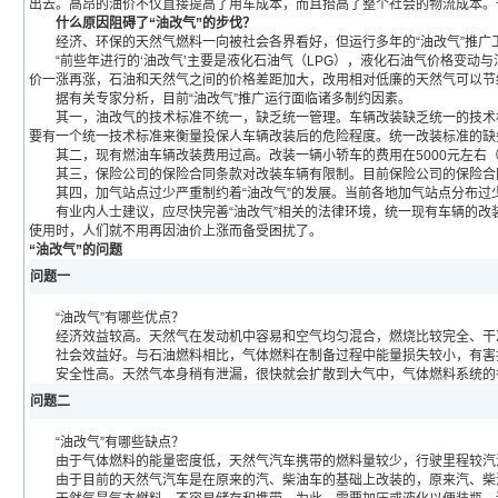
出去。高昂的油价不仅直接提高了用车成本，而且抬高了整个社会的物流成本。
什么原因阻碍了“油改气”的步伐？
经济、环保的天然气燃料一向被社会各界看好，但运行多年的“油改气”推广工
“前些年进行的‘油改气’主要是液化石油气（LPG），液化石油气价格变动与
价一涨再涨，石油和天然气之间的价格差距加大，改用相对低廉的天然气可以节
据有关专家分析，目前“油改气”推广运行面临诸多制约因素。
其一，油改气的技术标准不统一，缺乏统一管理。车辆改装缺乏统一的技术标
要有一个统一技术标准来衡量投保人车辆改装后的危险程度。统一改装标准的缺
其二，现有燃油车辆改装费用过高。改装一辆小轿车的费用在5000元左右（根
其三，保险公司的保险合同条款对改装车辆有限制。目前保险公司的保险合同
其四，加气站点过少严重制约着“油改气”的发展。当前各地加气站点分布过
有业内人士建议，应尽快完善“油改气”相关的法律环境，统一现有车辆的改
使用时，人们就不用再因油价上涨而备受困扰了。
“油改气”的问题
问题一
“油改气”有哪些优点？
经济效益较高。天然气在发动机中容易和空气均匀混合，燃烧比较完全、干
社会效益好。与石油燃料相比，气体燃料在制备过程中能量损失较小，有害
安全性高。天然气本身稍有泄漏，很快就会扩散到大气中，气体燃料系统的各
问题二
“油改气”有哪些缺点？
由于气体燃料的能量密度低，天然气汽车携带的燃料量较少，行驶里程较汽油车
由于目前的天然气汽车是在原来的汽、柴油车的基础上改装的，原来汽、柴油