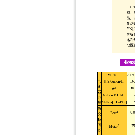
AZ
费。
能。
化炉
气化
炉提
这种
地区
指标
MODEL
A16
气
U.S.Gallon/Hr
16
化
Kg/Hr
30
器
Million BTU/Hr
15
容
Million[KCal/Hr]
3.7
量
热
2
8.0
Feet
交
换
面
2
.75
Meter
积