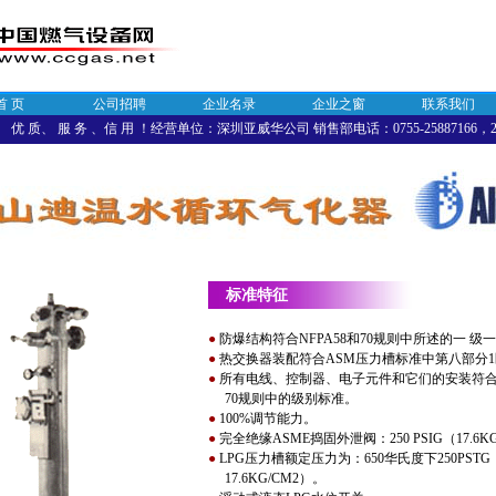
首 页
公司招聘
企业名录
企业之窗
联系我们
优 质、 服 务 、信 用 ！经营单位：深圳亚威华公司 销售部电话：0755-25887166，258
标准特征
●
防爆结构符合NFPA58和70规则中所述的一 级
●
热交换器装配符合ASM压力槽标准中第八部分
●
所有电线、控制器、电子元件和它们的安装符合
70规则中的级别标准。
●
100%调节能力。
●
完全绝缘ASME捣固外泄阀：250 PSIG（17.6K
●
LPG压力槽额定压力为：650华氏度下250PS
17.6KG/CM2）。