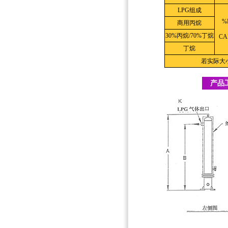
LPG组成
%
商用丙烷
30%丙烷/70%丁烷
CA
丁烷
若实际大
产品