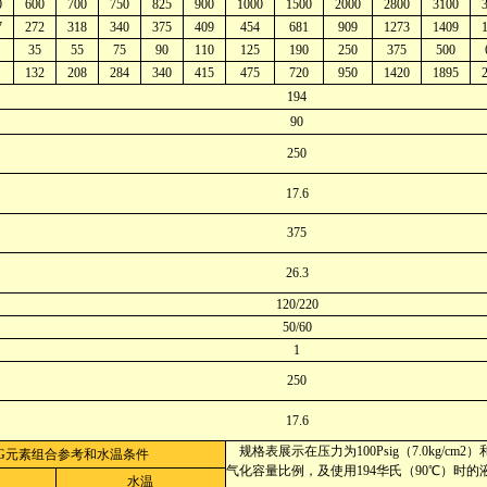
0
600
700
750
825
900
1000
1500
2000
2800
3100
7
272
318
340
375
409
454
681
909
1273
1409
35
55
75
90
110
125
190
250
375
500
132
208
284
340
415
475
720
950
1420
1895
194
90
250
17.6
375
26.3
120/220
50/60
1
250
17.6
规格表展示在压力为100Psig（7.0kg/cm2）
PG元素组合参考和水温条件
气化容量比例，及使用194华氏（90℃）时的
水温