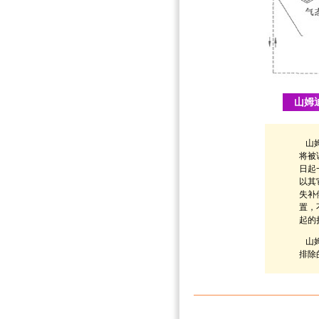
山姆
山姆
将被
日起
以其
失补
置，
起的
山姆
排除