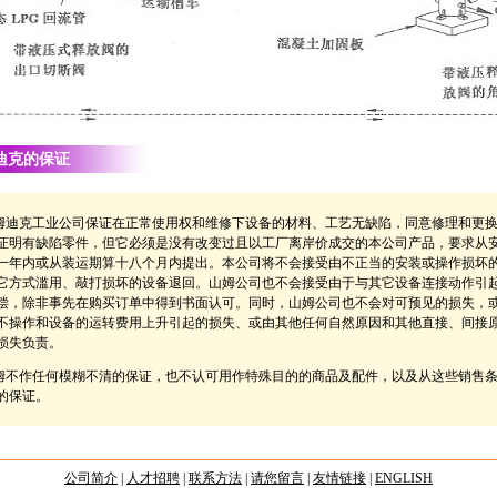
迪克的保证
迪克工业公司保证在正常使用权和维修下设备的材料、工艺无缺陷，同意修理和更
证明有缺陷零件，但它必须是没有改变过且以工厂离岸价成交的本公司产品，要求从
一年内或从装运期算十八个月内提出。本公司将不会接受由不正当的安装或操作损坏
它方式滥用、敲打损坏的设备退回。山姆公司也不会接受由于与其它设备连接动作引
偿，除非事先在购买订单中得到书面认可。同时，山姆公司也不会对可预见的损失，
不操作和设备的运转费用上升引起的损失、或由其他任何自然原因和其他直接、间接
损失负责。
不作任何模糊不清的保证，也不认可用作特殊目的的商品及配件，以及从这些销售
的保证。
公司简介
|
人才招聘
|
联系方法
|
请您留言
|
友情链接
|
ENGLISH