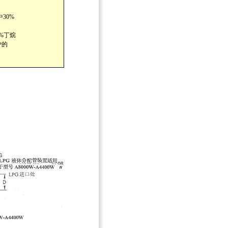
30%
%丁烷
炉的