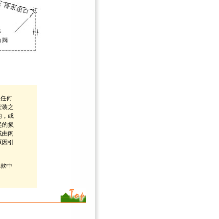
换任何
安装之
的，或
起的损
或由闲
原因引
条款中