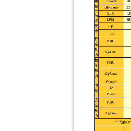
Pounds
50
重
量
Kilograms
22
GPM
18
装
LPM
68
水
要
。
F.
求
。
C.
设
PSIG
定
压
Kg/Cm2
力
检
PSIG
测
压
Kg/Cm2
力
Voltage
电
HZ
源
Phase
安
PSIG
全
压
Kg/cm2
力
不同的L