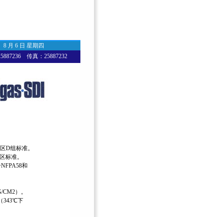
8 月 6 日 星期四
87236 传真：25887232
一区D组标准。
1区标准。
NFPA58和
G/CM2）。
TG（343℃下