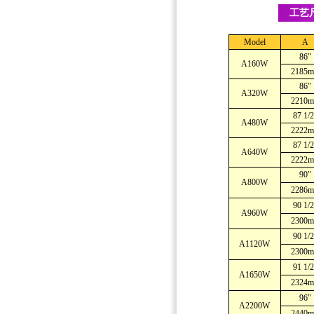
工艺
Model
A
86"
A160W
2185
86"
A320W
2210
87 1/2
A480W
2222
87 1/2
A640W
2222
90"
A800W
2286
90 1/2
A960W
2300
90 1/2
A1120W
2300
91 1/2
A1650W
2324
96"
A2200W
2440