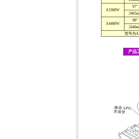
97"
A3300W
2465
99"
A4400W
2440
型号为A5500
产品