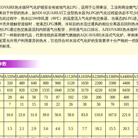
EOVAIRE热水循环气化炉能安全有效地气化LPG，适用于公用事业、工业和商业燃气
来自于外部的热水，如SDI AQUAHEAT工业型热水器为LPG的气化过程提供必不可少
在此过程中，热水以194华氏度（90℃）的温度流入气化炉热交换器。当液态的LPG进
外壳并接触管道链时，使液态LPG沸腾。冷却后的水流过通风的相位分离器后回到热
的LPG通过热交换器流到内部蒸气分配管，并经蒸气出口排出。AZEOVAIRE热水循
供了一种新的替代品，代替传统的采用燃气燃烧的AQUAVAIRE水浴式气化炉。举例
配置允许用户利用废弃的热水，它也符合对水浴式气化炉的安装要求十分严格的一些
的标准。
参数
0W
A320W
A480W
A640W
A800W
A960W
A1120W
A1650W
A2200W
A3300W
A4400W
A5
0
320
480
640
800
960
1120
1650
2200
3300
4400
5
610
920
1230
1535
1840
2150
3170
4220
6330
8450
1
29
44
58
73
87
102
150
200
300
400
7
11
15
18
22
26
38
50
76
101
16.0
23.0
31.0
39.0
50.0
58.0
83.0
110.0
167.0
221.0
2
1.5
2.1
2.9
3.6
4.6
5.5
7.7
10.2
15.5
20.5