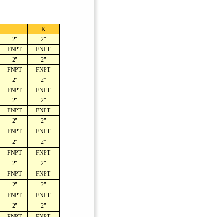
J
K
2"
2"
FNPT
FNPT
2"
2"
FNPT
FNPT
2"
2"
FNPT
FNPT
2"
2"
FNPT
FNPT
2"
2"
FNPT
FNPT
2"
2"
FNPT
FNPT
2"
2"
FNPT
FNPT
2"
2"
FNPT
FNPT
2"
2"
FNPT
FNPT