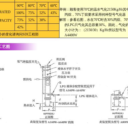
90℃
80℃
70℃
60℃
举例：顾客使用70℃的温水气化2150Kg/Hr其中
RATED
100%
75%
52%
43%
丙烷，70%丁烷要求采用何种型号气化器
解答：参看右图，水在70℃时含30%丙烷、70
73%
52%
30%
PACITY
的LPG只气化其总容量30%。因此，气化
42%
大小计为：（2150/30）Kg/Hr所以型号为
小的变化请询问SDI工程部
A4400W
工艺图