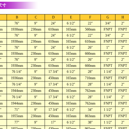
尺寸
B
C
D
E
F
G
H
76"
9"
24"
6 1/2"
22"
3/4"
2"
mm
1930mm
230mm
610mm
165mm
560mm
FNPT
FNPT
76"
9"
24"
6 1/2"
22"
3/4"
2"
mm
1930mm
230mm
610mm
165mm
610mm
FNPT
FNPT
"
76"
9"
24"
6 1/2"
26"
1"
2"
mm
1930mm
230mm
610mm
165mm
660mm
FNPT
FNPT
"
76"
9"
24"
6 1/2"
26"
1"
2"
mm
1930mm
230mm
610mm
165mm
660mm
FNPT
FNPT
76 1/4"
9"
17 3/4"
6 1/2"
28"
1 1/4"
2"
mm
1936mm
230mm
450mm
165mm
710mm
FNPT
FNPT
"
76 1/4"
9"
17 3/4"
6 1/2"
28"
1 1/4"
2"
mm
1944mm
230mm
450mm
165mm
762mm
FNPT
FNPT
"
76 1/4"
9"
17 3/4"
6 1/2"
28"
1 1/4"
2"
mm
1944mm
230mm
450mm
165mm
762mm
FNPT
FNPT
"
71"
9"
17 3/4"
6 1/2"
34"
1 1/2"
2"
mm
1955mm
230mm
450mm
165mm
863mm
FNPT
FNPT
77"
9"
17"
6 1/2"
38"
1 1/2"
2"
mm
1955mm
230mm
430mm
165mm
965mm
FNPT
FNPT