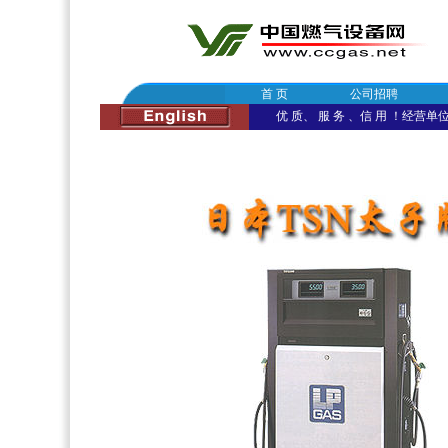
首 页
公司招聘
优 质、 服 务 、信 用 ！经营单位：