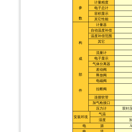
计量精度
参
电子总计
容积显示
数
其它性能
计量器
自动温度补偿
温度补偿范围
其它
构
a
流量计
电子显示
成
气体分离器
差动阀
部
释放阀
电磁阀
拉断阀
件
连接软管
加气枪接口
压力计
双针压
气温
安装环境
湿度
加
电 源
A
电 流