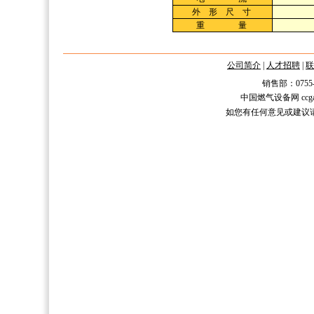
外 形 尺 寸
重 量
公司简介
|
人才招聘
|
联
销售部：0755-2588
中国燃气设备网 ccgas.n
如您有任何意见或建议