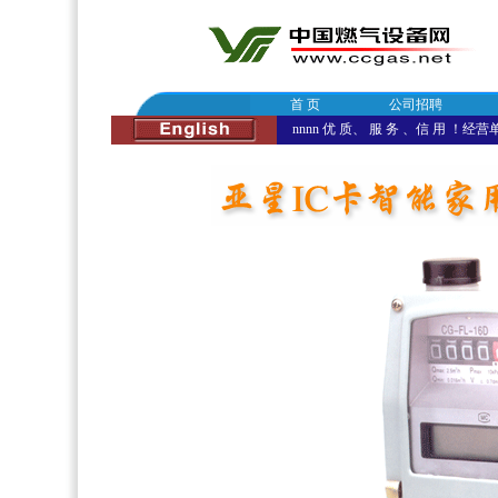
首 页
公司招聘
nnnn 优 质、 服 务 、信 用 ！经营