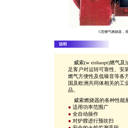
G型燃气燃烧器，
说明
威索(w eishaupt)燃
足客户对运转可靠性、安
燃气方便性及低噪音等各
国及欧洲共同体相关的工
品。
威索燃烧器的各种性能展
●
适用功率范围广
●
全自动操作
●
对炉膛进行预吹扫
●
安全的火焰监测手段