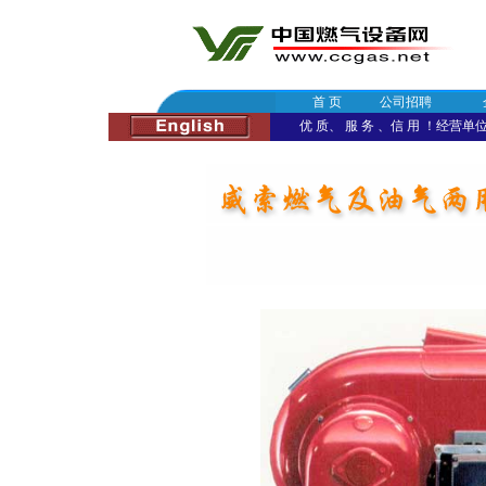
首 页
公司招聘
优 质、 服 务 、信 用 ！经营单位：