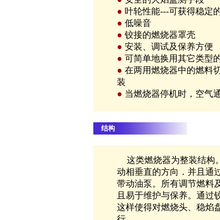
●
叶轮性能---可获得稳定
●
低噪音
●
铰接的燃烧器罩壳
●
安装、调试及保养方便
●
可简单地换用其它类型
●
在两用燃烧器中的燃料
装
●
当燃烧器停机时，空气
结构
这类燃烧器为整装结构。
动相垂直的方向．并且通
带动油泵。所有调节燃料
且易于维护与保养。通过
这样使得对燃烧头、稳焰
行。