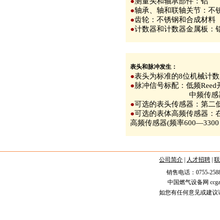
●
测量头和轴承部件：铝
●
轴承、轴和联轴关节：不
●
齿轮：不锈钢和合成材料
●
计数器和计数器金属板：
表头和脉冲发生：
●
表头为标准的8位机械计数
●
脉冲信号标配：低频Reed开
中频传感器(频率40
●
可选的表头传感器：第二低
●
可选的表体高频传感器：
高频传感器(频率600—3300 
公司简介
|
人才招聘
|
联
销售电话：0755-25887
中国燃气设备网 ccgas.n
如您有任何意见或建议