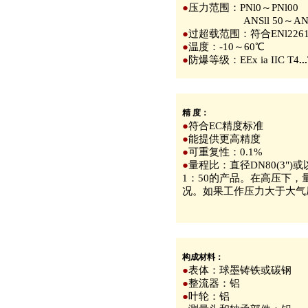
●
压力范围：PNl0～PNl00
ANSll 50～ANSl
●
过超载范围：符合ENl226
●
温度：-10～60℃
●
防爆等级：EEx ia IIC T4
...
精 度：
●
符合EC精度标准
●
能提供更高精度
●
可重复性：0.1%
●
量程比：直径DN80(3")
1：50的产品。在高压下
况。如果工作压力大于大气压
构成材料：
●
表体：球墨铸铁或碳钢
●
整流器：铝
●
叶轮：铝