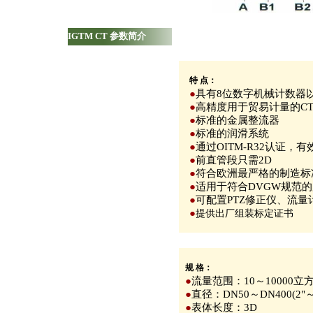
IGTM CT 参数简介
特 点：
●
具有8位数字机械计数器
●
高精度用于贸易计量的C
●
标准的金属整流器
●
标准的润滑系统
●
通过OITM-R32认证
●
前直管段只需2D
●
符合欧洲最严格的制造标
●
适用于符合DVGW规范
●
可配置PTZ修正仪、流
●
提供出厂组装标定证书
规 格：
●
流量范围：10～10000立
●
直径：DN50～DN400(2"～
●
表体长度：3D