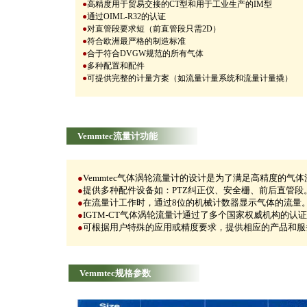
●
高精度用于贸易交接的
CT
型和用于工业生产的
IM
型
●
通过
OIML-R32
的认证
●
对直管段要求短（前直管段只需
2D
）
●
符合欧洲最严格的制造标准
●
合于符合
DVGW
规范的所有气体
●
多种配置和配件
●
可提供完整的
计量方案（如流量计量系统和流量计量撬）
Vemmtec流量计功能
●
Vemmtec
气体涡轮流量计的设计是为了满足高精度的气体
●
提供多种配件设备如：
PTZ
纠正仪、安全栅、前后直管段
●
在流量计工作时，通过
8
位的机械计数器显示气体的流量
●
IGTM-CT
气体涡轮流量计通过了多个国家权威机构的认证
●
可根据用户特殊的应用或精度要求，提供相应的产品和服
Vemmtec规格参数