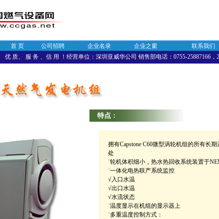
首 页
公司招聘
企业名录
企业之窗
联系我们
优 质、 服 务 、信 用 ！经营单位：深圳亚威华公司 销售部电话：0755-25887166，258
特点
：
拥有Capstone C60微型涡轮机组的所有
处
˙轮机体积细小，热水热回收系统装置于NE
˙一体化电热联产系统监控
√入口水温
√出口水温
√水流状态
˙温度显示在机组的显示器上
˙多重温度控制方式：