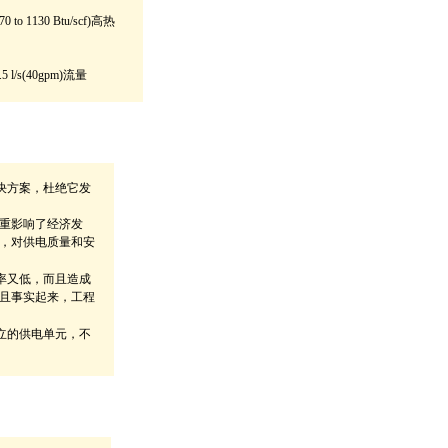
 to 1130 Btu/scf)高热
l/s(40gpm)流量
决方案，杜绝它发
重影响了经济发
，对供电质量和安
率又低，而且造成
且事实起来，工程
立的供电单元，不