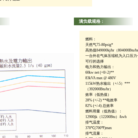
满负载规格
：
燃料：
天然气75-80psig*
高热值849000kj/hr（804000Btu/h
一台外在气体压缩机为入口压力一样
可行的选择
电力和热力输出：
60kw net (+0/-2)**
83kVA
max @ 480V
115kW热水输出（+/-5）***
（392000Btu/hr）
效率（低热值）
28% (+/-2) **电效率
82% (+/-4) 总效率
燃料用量（低热值）：
12900jk（12200Btu）/kwh
排气温度：
370℃(700℉)max
排气流量：