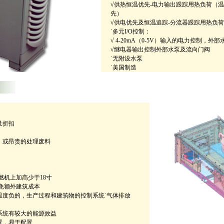
√供热恒温优先-电力输出跟踪用热负荷（
先）
√供电优先及恒温追踪-分流器跟踪用热负荷
˙多元I/O控制：
√ 4-20mA（0-5V）输入的电力控制，外
√继电器输出控制外部水泵及流向门阀
˙无附设水泵
˙美国制造
及折扣
，或昂贵的处理废料
轮燃机上加高少于18寸
避免额外建筑成本
温度负的，生产过程和建筑物的控制系统˙气体排放
系统有较大的能源效益
置，易于配置