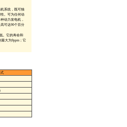
微型燃机系统，既可独
用性。可为任何动
各种动力发电机，
高可达90个百分
低。它的寿命和
最大为9ppm；它
模式
）