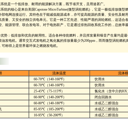
源系统是一个低排放、耐用的能源解决方案，既节省开支，且用途甚广。
统的核心是来自美国Capstone MicroTurbine(微型涡轮燃机) ，它是一极低排放
外部电网连接运行。其特色在于能减低能源成本，亦可提高能源的质量、安全性及耐
高质量、又安全的独立供电单元。它是一种工艺先进、性能严谨的涡轮燃机，这适合
控、能源管理、联合发电等。对于电热联产，它是通过排热回收系统工作的，总效率最
大优势：低排放和优良的耐用性。适合各种传统燃料，并且挥发量和噪音产生量均是最
油发电机。通常交互式发电机之氧化氮的排放量最少为200ppm，而而微型涡轮燃机则
，可称得上是世界最环保之燃烧发电机。
用
流体温度
流体
60-70℃（140-160℉）
饮用水
60-70℃（140-160℉）
饮用水
25-45℃（75-115℉）
氯化水（含中介的HX
60-90℃（140-200℉）
闭合回路水
60-80℃（140-180℉）
水或乙二醇混合
机
85-95℃（185-200℉）
水或乙二醇混合
10-95℃（50-200℉）
水或乙二醇混合