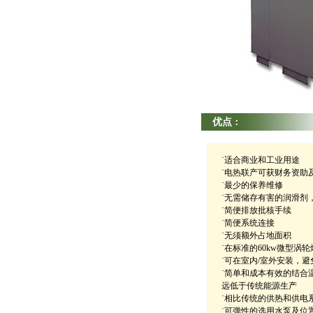
优点
：
˙适合商业和工业用途
˙电热联产可获财务资助
˙最少的保养维修
˙无需储存有害的润滑剂
˙简便排放批核手续
˙简便系统连接
˙无须额外占地面积
˙在标准的60kw微型涡
˙可在室内/室外安装，
˙简单和成本有效的结合
远低于传统能源生产
˙相比传统的供热和供电
˙可弹性的选用水泵及位