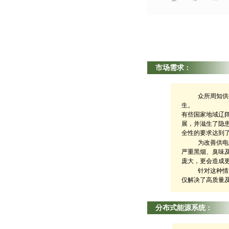
市场需求
：
众所周知供
生。
有些国家地域辽
展，并滋生了隐
全性的要求达到
为改善供电
严重黑烟、臭味
庞大，更会造成
针对这种情
仅解决了高质量
分布式能源系统
：