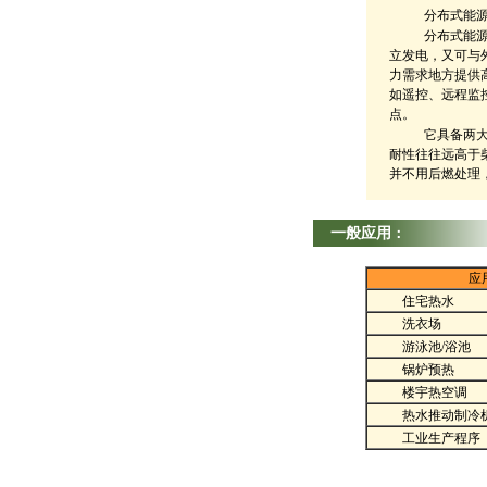
分布式能
分布式能源系
立发电，又可与
力需求地方提供
如遥控、远程监
点。
它具备两
耐性往往远高于柴
并不用后燃处理
一般应用
：
应
住宅热水
洗衣场
游泳池/浴池
锅炉预热
楼宇热空调
热水推动制冷
工业生产程序