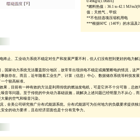
0.49kg/s(1.06ib/s)
*燃料热值：36.1 to 42.1 MJ/m3(970
值；天然气，甲烷
**不包括选项压缩机用电
***根据60℃（140℉）的水温及2.5 
电终止、工业动力系统不稳定对生产和发展严重不利，但人们没有想到更好的电力解
阔，国家动力系统无法覆盖部分地区，故常常出现供电不稳定或频繁断电的情况，这严
患事故存在。而且，近年随着工业生产、计算（信息）中心、数据储存系统等科技发展
了一个较高标准。
效果，目前有一种有效的方法是利用传统的燃油发电机，可是它并不十分可靠，总效
及噪音等问题。至于传统的中央动力基础设施，就解决上述问题已经明显力不从心，而
更大量的空气和噪音污染。
况，全美公司研究推广分布式能源系统。分布式能源可为任何地方的负载要求提供独
及安全的动力要求，且在经济层面也是十分有竞争力。