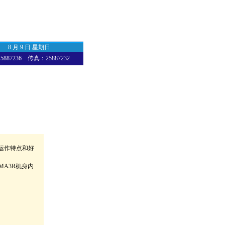
8 月 9 日 星期日
87236 传真：25887232
长期运作特点和好
MA3R机身内