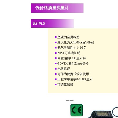
低价格质量流量计
设计特点：
■
坚硬的金属构造
■
最大压力为1000psig(70bar)
■
氦气泄漏性为1×10-7
■
NIST可追溯证明
■
内置倾斜LCD显示屏
■
0-5VDC和4-20mA信号
■
电路保证
■
可作为便携式设备使用
■
工程学单位或0-100%显示
■
可选累加器