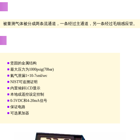
被量测气体被分成两条流通道，一条经过主通道，另一条经过毛细感应管。
■
坚固的金属结构
■
最大压力为1000psig(70bar)
■
氦气泄漏1×10-7sml/sec
■
NIST可追溯证明
■
内置倾斜LCD显示
■
本地或遥控设定控制
■
0-5VDC和4-20mA信号
■
保证电路
■
可选累加器