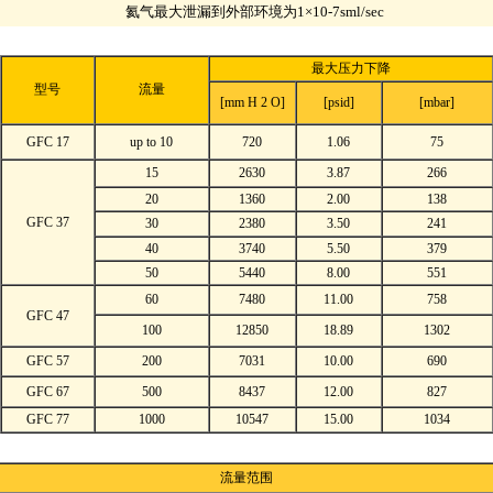
氦气最大泄漏到外部环境为1×10-7sml/sec
最大压力下降
型号
流量
[mm H 2 O]
[psid]
[mbar]
GFC 17
up to 10
720
1.06
75
15
2630
3.87
266
20
1360
2.00
138
GFC 37
30
2380
3.50
241
40
3740
5.50
379
50
5440
8.00
551
60
7480
11.00
758
GFC 47
100
12850
18.89
1302
GFC 57
200
7031
10.00
690
GFC 67
500
8437
12.00
827
GFC 77
1000
10547
15.00
1034
流量范围