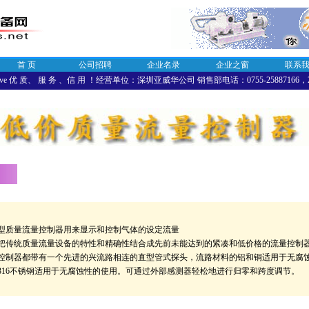
首 页
公司招聘
企业名录
企业之窗
联系
sve 优 质、 服 务 、信 用 ！经营单位：深圳亚威华公司 销售部电话：0755-25887166，258
C型质量流量控制器用来显示和控制气体的设定流量
C把传统质量流量设备的特性和精确性结合成先前未能达到的紧凑和低价格的流量控制
控制器都带有一个先进的兴流路相连的直型管式探头，流路材料的铝和铜适用于无腐
316不锈钢适用于无腐蚀性的使用。可通过外部感测器轻松地进行归零和跨度调节。