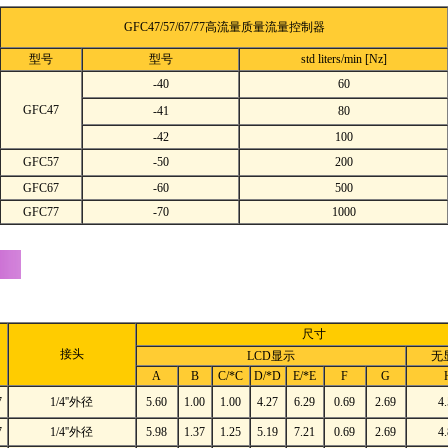
GFC47/57/67/77高流量质量流量控制器
型号
型号
std liters/min [Nz]
-40
60
GFC47
-41
80
-42
100
GFC57
-50
200
GFC67
-60
500
GFC77
-70
1000
尺寸
接头
LCD显示
无
A
B
C/*C
D/*D
E/*E
F
G
7
1/4''外径
5.60
1.00
1.00
4.27
6.29
0.69
2.69
4
7
1/4''外径
5.98
1.37
1.25
5.19
7.21
0.69
2.69
4