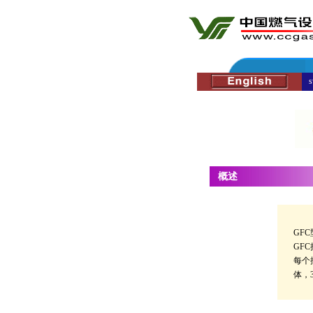
概述
GF
GF
每个
体，