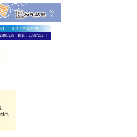
我们
8 月 6 日 星期四
87236 传真：25887232 ！
器。
蚀性气