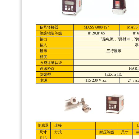
信号转接器
MASS 6000 19"
MASS 
绝缘铠装等级
IP 20,IP 65
IP 
输出
3路电流，2路脉冲，
输入
零
显示
三行显示
精度
收费计量认证
通讯协议
HART 
防爆型
[EEx ia]IIC
电源
115-230 V a.c.
24 v a.c
传感器
连接
L
尺寸
方式
耐压等级
尺寸
m
DI 3