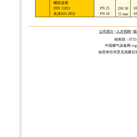
螺纹连接
DIN 11851
PN 25
10
DN 50
夹具ISO 2852
PN 16
10
51 mm
公司简介
|
人才招聘
|
联
销售部：0755-2588
中国燃气设备网 ccgas.n
如您有任何意见或建议