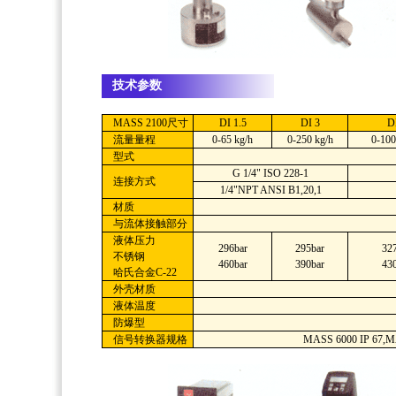
技术参数
MASS 2100尺寸
DI 1.5
DI 3
D
流量量程
0-65 kg/h
0-250 kg/h
0-100
型式
G 1/4" ISO 228-1
连接方式
1/4"NPT ANSI B1,20,1
材质
与流体接触部分
液体压力
296bar
295bar
32
不锈钢
460bar
390bar
43
哈氏合金C-22
外壳材质
液体温度
防爆型
信号转换器规格
MASS 6000 IP 67,M