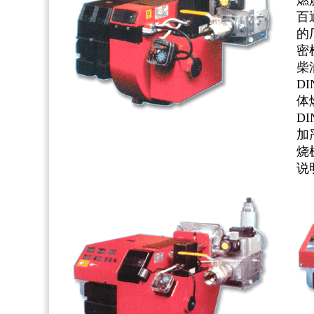
燃
百
的
密
柴
D
体
D
加
烧
说