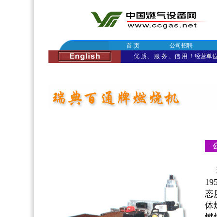
首 页
公司招聘
优 质、 服 务 、信 用 ！经营单位：
1
态
体