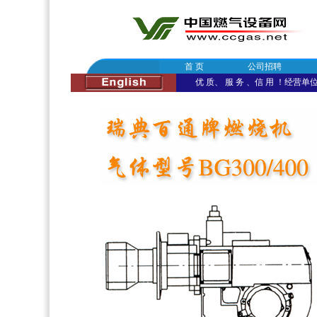
首 页
公司招聘
优 质、 服 务 、信 用 ！经营单位：