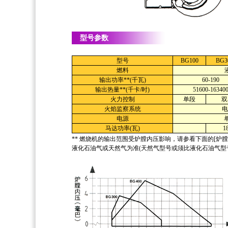
型号参数
型号
BG100
BG3
燃料
输出功率**(千瓦)
60-190
输出热量**(千卡/时)
51600-16340
火力控制
单段
双
火焰监察系统
电
电源
单
马达功率(瓦)
1
** 燃烧机的输出范围受炉膛内压影响，请参看下面的[炉膛
液化石油气或天然气为准(天然气型号或须比液化石油气型