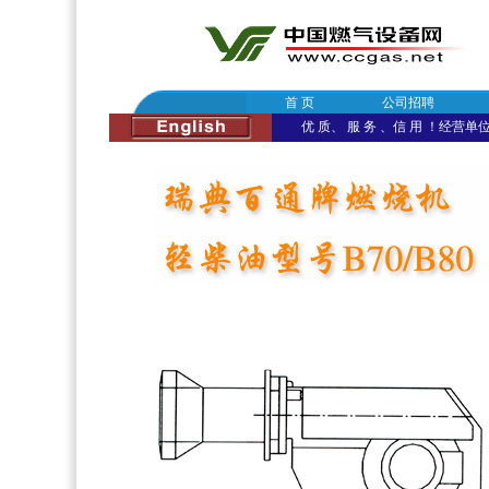
首 页
公司招聘
优 质、 服 务 、信 用 ！经营单位：