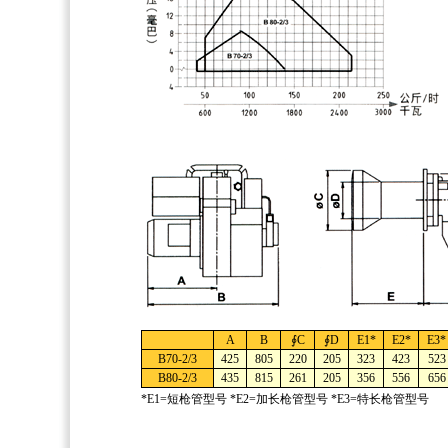
A
B
∮C
∮D
E1*
E2*
E3*
B70-2/3
425
805
220
205
323
423
523
B80-2/3
435
815
261
205
356
556
656
*E1=短枪管型号 *E2=加长枪管型号 *E3=特长枪管型号