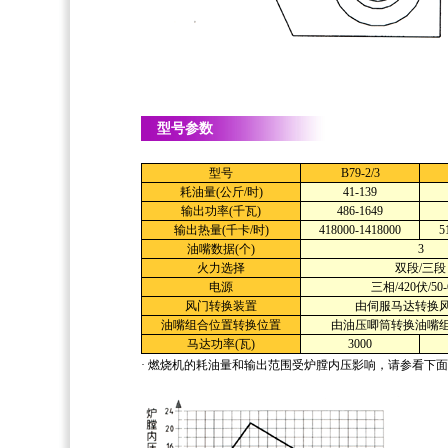
型号参数
型号
B79-2/3
耗油量(公斤/时)
41-139
输出功率(千瓦)
486-1649
输出热量(千卡/时)
418000-1418000
5
油嘴数据(个)
3
火力选择
双段/三段
电源
三相/420伏/50
风门转换装置
由伺服马达转换
油嘴组合位置转换位置
由油压唧筒转换油嘴
马达功率(瓦)
3000
· 燃烧机的耗油量和输出范围受炉膛内压影响，请参看下面