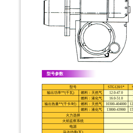
型号参数
型号
STG120/1*
输出功率**(千瓦)
燃料：天然气
12.0-47.0
燃料：液化气
16.0-51.0
输出热量**(千卡/时)
燃料：天然气
10300-404000
1
燃料：液化气
13800-43900
1
火力选择
火焰监察系统
电源
马达功率(瓦)