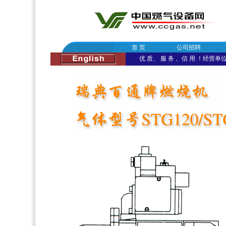
首 页
公司招聘
优 质、 服 务 、信 用 ！经营单位：