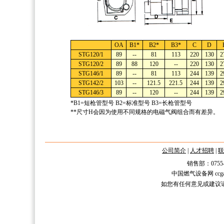
OA
B1*
B2*
B3*
C
D
STG120/1
89
--
81
113
220
130
2
STG120/2
89
88
120
--
220
130
2
STG146/1
89
--
81
113
244
139
2
STG142/2
103
--
121.5
221.5
244
139
2
STG146/3
89
--
120
--
244
139
2
*B1=短枪管型号 B2=标准型号 B3=长枪管型号
**尺寸H会因为使用不同规格的电磁气阀组合而有差异。
公司简介
|
人才招聘
|
联
销售部：0755-2588
中国燃气设备网 ccgas.n
如您有任何意见或建议