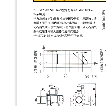
* STG120/1和STG146/1型号符合RAL-UZ80 Blauer
Engel规格。
** 燃烧机的耗油量和输出范围受炉膛内压影响，请
参看下面的[炉膛内压/输出功率图表]，以燃料是液
化石油气或天然气为准(天然气型号相比液化石油气
型号或须使用较大规格电磁气阀组合
*** STG146备有城市煤气型号可供选择。