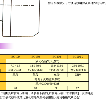
·
附有接线插头，方便连接电源及其他控制装置
BG100
BG150
BG200
BG200-2
液化石油气/天然气
7.0-41.5
18.0-59.0
25.0-105.0
25.0-105.0
)
6000-35700
15500-50700
21500-90300
21500-90300
单段
单段
单段
双段
电离子火焰监察系统
单相/230伏/50-60赫
90
90
90
125
输出范围受炉膛内压影响，请参看下面的[炉膛内压/输出功率图表]，以燃料是
准(天然气型号或须比液化石油气型号使用较大规格电磁气阀组合)