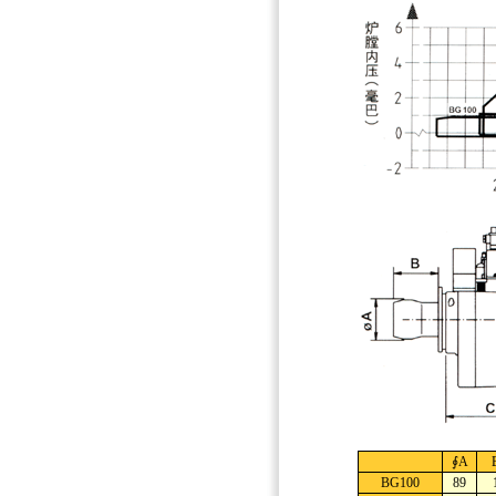
∮A
BG100
89