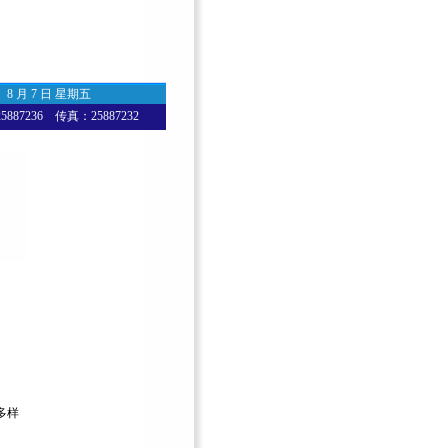
8 月 7 日 星期五
87236 传真：25887232
多样