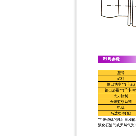
型号参数
型号
燃料
输出功率**(千瓦)
输出热量**(千卡/时
火力控制
火焰监察系统
电源
马达功率(瓦)
** 燃烧机的耗油量和
液化石油气或天然气为