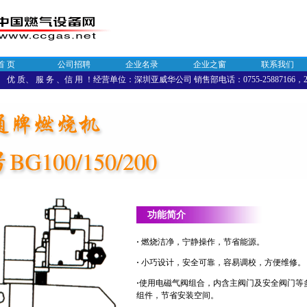
首 页
公司招聘
企业名录
企业之窗
联系我们
优 质、 服 务 、信 用 ！经营单位：深圳亚威华公司 销售部电话：0755-25887166，258
功能简介
·
燃烧洁净，宁静操作，节省能源。
·
小巧设计，安全可靠，容易调校，方便维修。
·
使用电磁气阀组合，内含主阀门及安全阀门等
组件，节省安装空间。