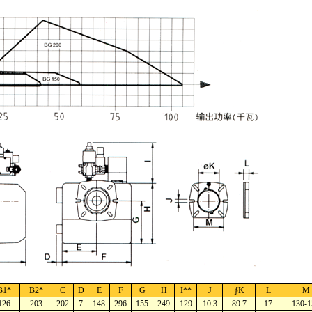
B1*
B2*
C
D
E
F
G
H
I**
J
∮K
L
M
126
203
202
7
148
296
155
249
129
10.3
89.7
17
130-1