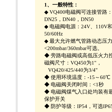
1、一般特性：
◆ VQ400电磁阀可连接管路：
DN25，DN40，DN50
◆ 电磁阀电源：24V、110V和
50/60Hz
◆ 最大允许燃气管路动态压
<200mbar/360mbar可选。
◆ 旁路电磁阀或高低压火力
磁阀尺寸：VQ450为1"，
VQ420/425/440为3/4"
◆ 使用环境温度：-15～60℃
◆ 电磁阀关闭时间：<1秒
◆ 电磁阀煤气入口处均装有
保护开关
◆ 防护等级：IP54，可选IP6