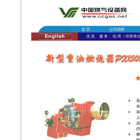
首 页
公司招聘
优 质、 服 务 、信 用 ！经营单位：
●
采
名
●
采
上
●
适
仍
●
燃