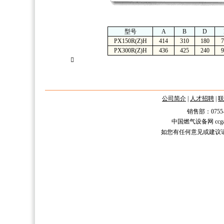
型号
A
B
D
PX150R(Z)H
414
310
180
7
PX300R(Z)H
436
425
240
9

公司简介
|
人才招聘
|
联
销售部：0755-2588
中国燃气设备网 ccgas.n
如您有任何意见或建议