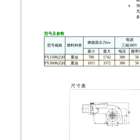
能
●
强
充
多
型号及参数
电源
燃烧器出力kw
型号规格
燃料种类
三相380V
最小
最大
电压
频率H
PX150R(Z)H
重油
780
1742
380
50
PX300R(Z)H
重油
1011
3372
380
50