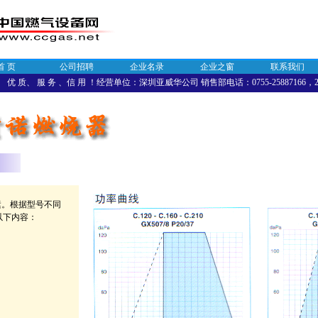
首 页
公司招聘
企业名录
企业之窗
联系我们
优 质、 服 务 、信 用 ！经营单位：深圳亚威华公司 销售部电话：0755-25887166，258
运。根据型号不同
括以下内容：