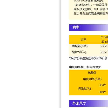
LOW NOX低氮 燃烧头
--燃烧头组件，一套紧固件
阀组预先接线。出厂前测
压力开关主阀安全阀和空
功率
C.120
功率
20 m
燃烧器(KW)
230-1
锅炉*(KW)
210-1
*锅炉功率按热效率为92%计
电机功率和三相电路保护
燃烧器
电机功率(KW)
230V
保险丝(A)
400V
外形尺寸