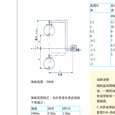
高度H
长
米
米
Ø6
1.5
11
1
10
0.5
9
0
8
-0.5
7
-1
6.5
-1.5
5.5
-2
5
-2.5
-3
油路连接
海拔高度：500米
随机提供两根
油，一根回
给油管留有
海拔高度校正：允许管道长度必须按
燃烧器。
下表减少：
C.30所使用
海拔
Ø6/8
Ø8/10
密度0.84 ,热
1000m
0.50m
1.00m