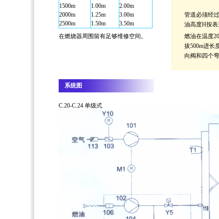
1500m
1.00m
2.00m
2000m
1.25m
3.00m
管道必须经过
2500m
1.50m
3.50m
油高度H按表
在燃烧器周围留有足够维修空间。
燃油在温度2
拔500m进
向阀和四个
系统图
C.20-C.24 单级式