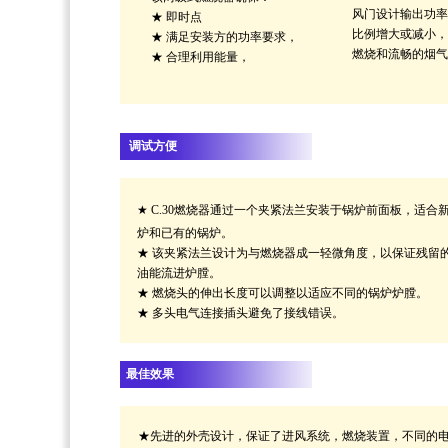
风门设计输出功率
★ 即时点
比例增大或减小，
★ 满足安装方的功率要求，
燃烧和流畅的烟气
★ 合理利用能量，
调试方便
★
C.30
燃烧器通过一个夹紧法兰安装于锅炉前面板，适合
炉和已有的锅炉。
★ 该夹紧法兰设计为与燃烧器成一轻微角度，以保证残留
油能流进炉膛。
★ 燃烧头的伸出长度可以调整以适应不同的锅炉炉膛。
★ 多头电气连接插头避免了接线错误。
最佳效果
★
先进的外壳设计，保证了进风系统，燃烧装置，不同的