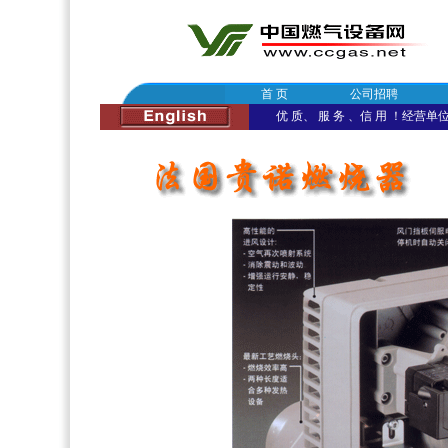
首 页
公司招聘
优 质、 服 务 、信 用 ！经营单位：