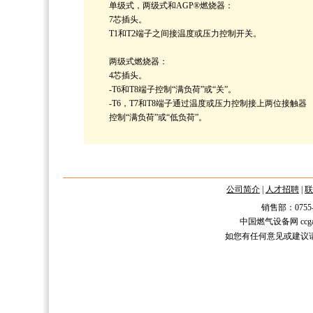
单级式，两级式和AGP®燃烧器：
7芯插头。
T1和T2端子之间接温度或压力控制开关。
两级式燃烧器：
4芯插头。
-T6和T8端子控制“满负荷”或“关”。
-T6，T7和T8端子通过温度或压力控制接上两位接触器
控制“满负荷”或“低负荷”。
公司简介
|
人才招聘
|
联
销售部：0755-2588
中国燃气设备网 ccgas.n
如您有任何意见或建议