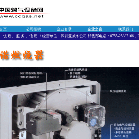
首 页
公司招聘
企业名录
企业之窗
联系我们
优 质、 服 务 、信 用 ！经营单位：深圳亚威华公司 销售部电话：0755-25887166，258