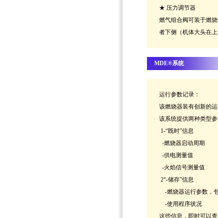
★ 压力调节器
燃气组合阀可装于燃烧
者下侧（机体大头在上
MDE®系统
运行参数记录：
该燃烧器装有创新的运
该系统提供两种类型参
1-“既时”信息
-燃烧器启动周期
-供电测量值
-火焰信号测量值
2“-储存”信息
-燃烧器运行参数，
-使用程序状况
这些信息，即时可以查