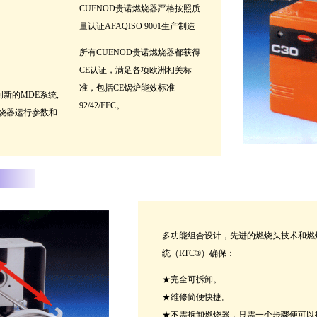
CUENOD贵诺燃烧器严格按照质
量认证AFAQISO 9001生产制造
，
所有CUENOD贵诺燃烧器都获得
CE认证，满足各项欧洲相关标
准，包括CE锅炉能效标准
创新的MDE系统,
92/42/EEC。
烧器运行参数和
多功能组合设计，先进的燃烧头技术和燃
统（RTC®）确保：
★完全可拆卸。
★维修简便快捷。
★不需拆卸燃烧器，只需一个步骤便可以