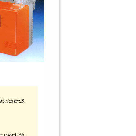
烧头设定记忆系
拆下燃烧头所有