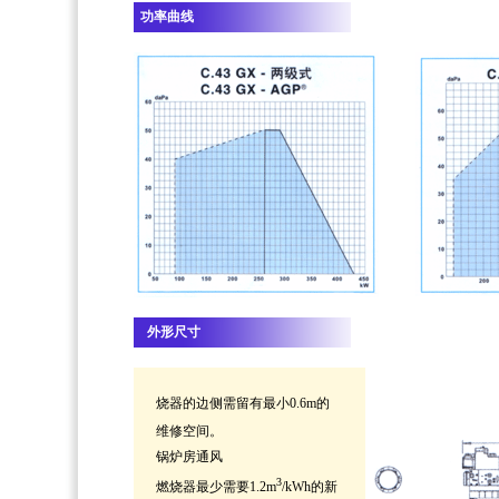
功率曲线
外形尺寸
烧器的边侧需留有最小0.6m的
维修空间。
锅炉房通风
3
燃烧器最少需要1.2m
/kWh的新