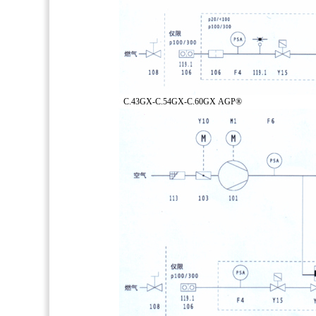
C.43GX-C.54GX-C.60GX AGP®