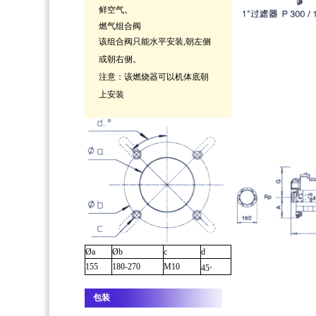
鲜空气。
燃气组合阀
该组合阀只能水平安装,朝左侧
或朝右侧。
注意：
该燃烧器可以机体底朝
上安装
Øa
Øb
c
d
。
155
180-270
M10
45
包装