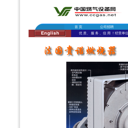
首 页
公司招聘
优 质、 服 务 、信 用 ！经营单位：