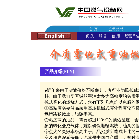
首 页
公司招聘
优 质、 服 务 、信 用 ！经营单位：
产品介绍
(PBY)
●
近年来由于柴油价格不断攀升，各行业为降低成
料。由于我们所区域的重油太多为高粘度的劣质
械式雾化的燃烧方式，含有下列几点难以克服的
①高粘度劣耍油品采用高压机械式雾化程度较不
氯污染较殿重，结碳率高。
②粘度高的油品，需要超过110~C的预热温度，
象的转化变成气体，难以确保顺畅燃烧，油泵的
③点火的失败率极高由于油品劣质所造成上述的
商及用户深感头痛，尤其是中国自产重油，有时