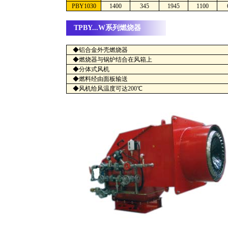
PBY1030
1400
345
1945
1100
TPBY...W系列燃烧器
◆铝合金外壳燃烧器
◆燃烧器与锅炉结合在风箱上
◆分体式风机
◆燃料经由面板输送
◆风机给风温度可达200℃