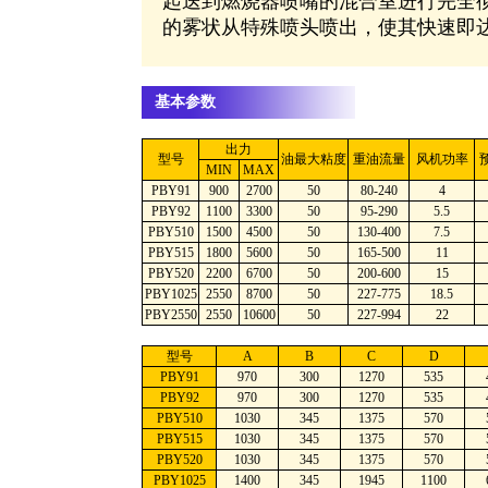
起送到燃烧器喷嘴的混合室进行完全
的雾状从特殊喷头喷出，使其快速即
基本参数
出力
型号
油最大粘度
重油流量
风机功率
MIN
MAX
PBY91
900
2700
50
80-240
4
PBY92
1100
3300
50
95-290
5.5
PBY510
1500
4500
50
130-400
7.5
PBY515
1800
5600
50
165-500
11
PBY520
2200
6700
50
200-600
15
PBY1025
2550
8700
50
227-775
18.5
PBY2550
2550
10600
50
227-994
22
型号
A
B
C
D
PBY91
970
300
1270
535
PBY92
970
300
1270
535
PBY510
1030
345
1375
570
PBY515
1030
345
1375
570
PBY520
1030
345
1375
570
PBY1025
1400
345
1945
1100