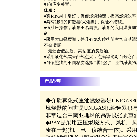
如何应变处置。
优点：
●
雾化效果非常好，促使燃烧稳定，提高燃烧效率
●
具有独特的扩散盘(火焰盘)，保证不结碳。
●
低油压操作，油泵丕易磨损。油泵的入口温度60
命；
●采用大口径喷嘴，并具有熄火停机前空气自动清
不会堵塞，
最适合低品质、高粘度的劣质油
。
●
采用液化气或天然气点火，点着率绝对百分之百
●
可依照油的不同粘度选择 “雾化剂”，空气或蒸汽
产品说明
◆介质雾化式重油燃烧器是UNIGAS
燃烧器的问世是UNIGAS以经验累
非常适合中南亚地区的高黏度劣质重
◆PBY是采用正压燃烧方式、风机、
凑在一起(机、电、仪结合一体)。采