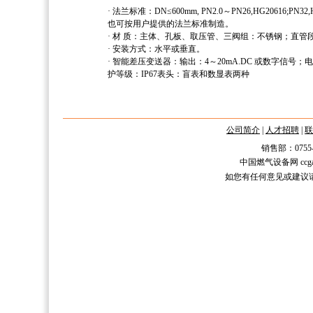
· 法兰标准：DN≤600mm, PN2.0～PN26,HG20616;PN32,H
也可按用户提供的法兰标准制造。
· 材 质：主体、孔板、取压管、三阀组：不锈钢；直
· 安装方式：水平或垂直。
· 智能差压变送器：输出：4～20mA.DC 或数字信号；电源：24
护等级：IP67表头：盲表和数显表两种
公司简介
|
人才招聘
|
联
销售部：0755-2588
中国燃气设备网 ccgas.n
如您有任何意见或建议