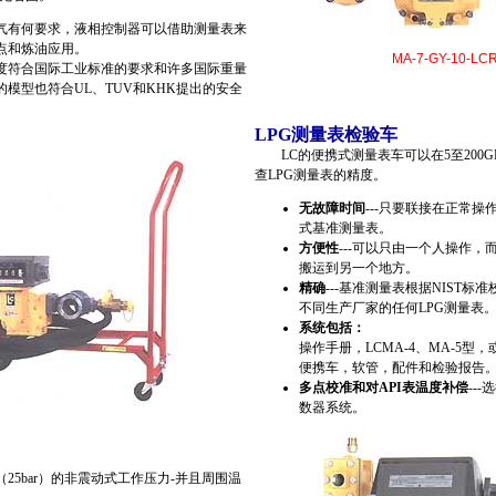
有何要求，液相控制器可以借助测量表来
站点和炼油应用。
MA-7-GY-10-LC
符合国际工业标准的要求和许多国际重量
模型也符合UL、TUV和KHK提出的安全
LPG测量表检验车
LC的便携式测量表车可以在5至200G
查LPG测量表的精度。
无故障时间
---只要联接在正常
式基准测量表。
方便性
---可以只由一个人操作
搬运到另一个地方。
精确
---基准测量表根据NIST
不同生产厂家的任何LPG测量表
系统包括：
操作手册，LCMA-4、MA-5型，
便携车，软管，配件和检验报告
多点校准和对API表温度补偿
--
数器系统。
25bar）的非震动式工作压力-并且周围温