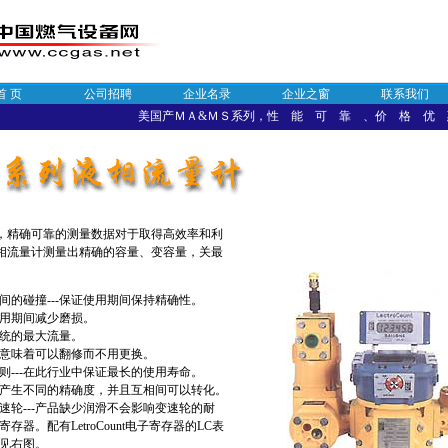
首 页
公司招聘
企业名录
企业之窗
联系我们
美国产ＭＡ&ＭＳ系列，性 能 可 靠 、价 格 优 
精确可靠的测量数据对于取得高效率和利
相流量计测量出精确的容量、变容量，关最
间的碰撞---保证使用期间保持精确性。
使用期间减少磨损。
系统的最大流量。
这就意味着可以翻修而不用更换。
则---在此行业中保证最长的使用寿命。
--产生不同的精确度，并且互相间可以转化。
速轮---产品缺少润滑不会影响变速轮的耐
存器。配有LetroCount电子寄存器的LC表
见右图。