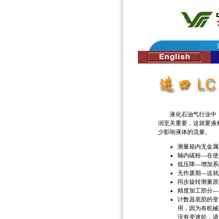
液化石油气行业中，
润至关重要，这就要液
少影响液体的流量。
测量箱内无金属
轴内碳粉---在
低压降---增加
无作废期---
同步旋转测量原
精度加工部分-
计数器底部的变
用，因为有机械寄
没有变速轮，请