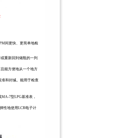
R
PM间更快、更简单地检
操作或重新回到储瓶的一列
，而且能方便地从一个地方
标准校准和封缄。能用于检查
。
或MA-7型LPG基准表，
。
-选择性地使用LCR电子计