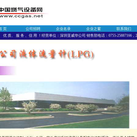
首 页
公司招聘
企业名录
企业之窗
联系我们
优 质、 服 务 、信 用 ！经营单位：深圳亚威华公司 销售部电话：0755-25887166，258