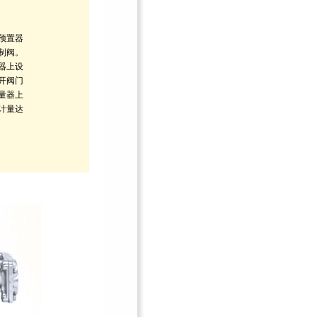
预置器
制阀。
器上设
开阀门
量器上
计量达