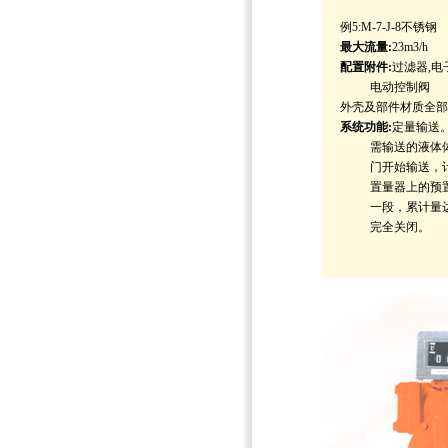
例5:M-7-J-8不锈钢
最大流量:
23m3/h
配置附件:
过滤器,电
电动控制阀
外壳及部件材质全部
系统功能:
定量输送
需输送的液体体
门开始输送，计
置量器上的预置
一段，累计量达
完全关闭。