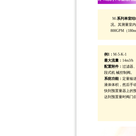
M
-系列单室
况。其测量室内各
800GPM（1
例1：
M-5-K-1
最大流量：
14m3/h
配置附件：
过滤器
段式机 械控制阀。
系统功能：
定量输
液体体积，然后手
快到预置量器上的
达到预置量时阀门