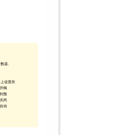
计数器、
器上设置所
开阀
到预
关闭
自动