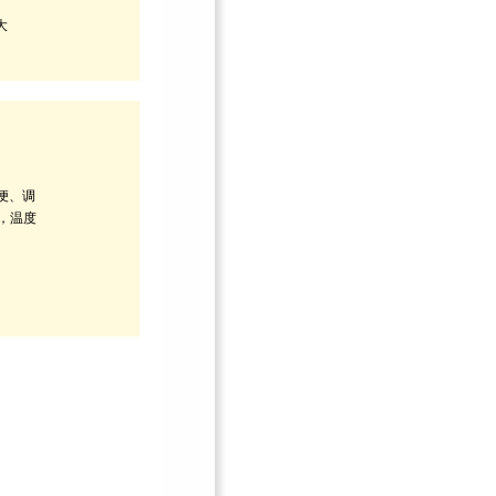
大
便、调
，温度