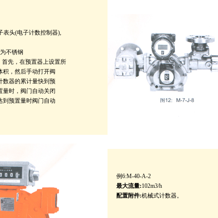
子表头(电子计数控制器),
为不锈钢
。首先，在预置器上设置所
积，然后手动打开阀
数器的累计量快到预
量时，阀门自动关闭
到预置量时阀门自动
例6:M-40-A-2
最大流量:
102m3/h
配置附件:
机械式计数器。