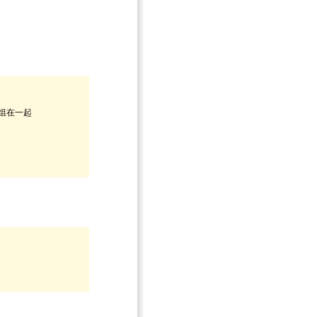
组在一起
。