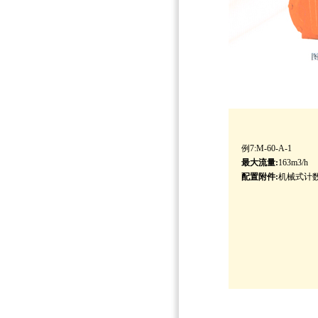
例7:M-60-A-1
最大流量:
163m3/h
配置附件:
机械式计