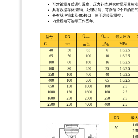
可对被测介质进行温度、压力补偿,并实时显示其标准
具有数据存储,查询、处理功能。可存储12个月的用
备有脉冲输出及485接口，便于远传及测控；
内量锂电可连续工作五年。
Q
Q
型号
DN
最大压力
max
min
3
3
G
mm
MPa
m
/h
m
/h
40
50
65
6
1.6/2.5
65
50
100
10
1.6/2.5
100
80
160
16
1.6/2.5
160
80
250
25
1.6/2.5
250
100
400
40
1.6/2.5
400
100
650
65
1.6/2.5
650
150
1000
100
2.5
1000
150
1600
160
2.5
1600
250
2500
250
2.5
2500
250
4000
400
2.5
DN
最
1.
50
2.
1.