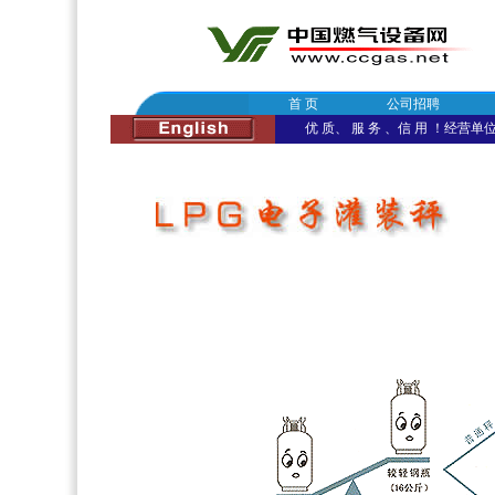
首 页
公司招聘
优 质、 服 务 、信 用 ！经营单位：