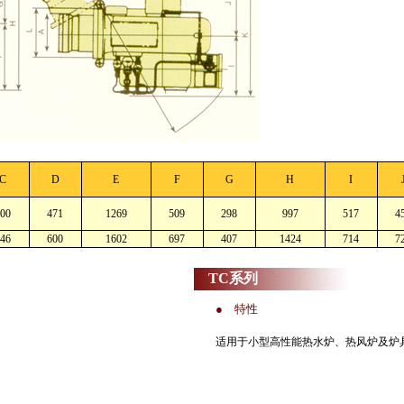
C
D
E
F
G
H
I
00
471
1269
509
298
997
517
4
46
600
1602
697
407
1424
714
7
TC系列
● 特性
适用于小型高性能热水炉、热风炉及炉具