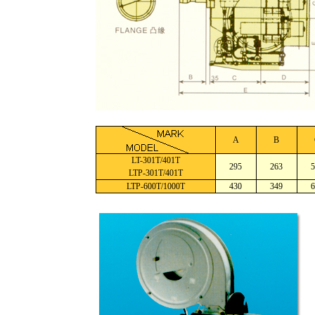
A
B
LT-301T/401T
295
263
5
LTP-301T/401T
LTP-600T/1000T
430
349
6