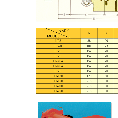
A
B
LT-3
88
100
LT-20
101
123
LT-51
152
120
LT-61
152
120
LT-51W
152
120
LT-61W
152
120
LT-81
152
120
LT-120
170
160
LT-150
215
180
LT-200
215
180
LT-250
215
180