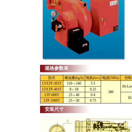
规格参数表
型式
燃油量(kg/h)
电机(kw)
电源(50Hz)
控制
LT/LTP-301T
120～240
5.5
Hi-L
LT/LTP-401T
8～18
0.25
380
LTP-600T
25～40
0.4
比
LTP-1000T
25～50
0.75
安装尺寸