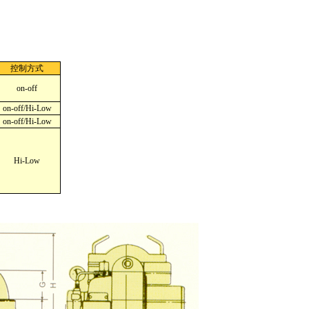
控制方式
on-off
on-off/Hi-Low
on-off/Hi-Low
Hi-Low