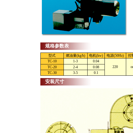
规格参数表
型式
燃油量(kg/h)
电机(kw)
电源(50Hz)
控
TC-10
1-3
0.04
220
o
TC-20
2-4
0.08
TC-30
3-5
0.1
安装尺寸