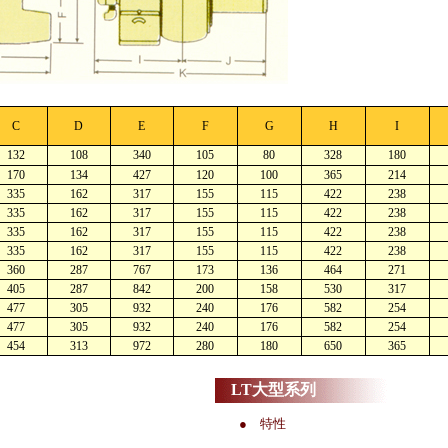
C
D
E
F
G
H
I
132
108
340
105
80
328
180
170
134
427
120
100
365
214
335
162
317
155
115
422
238
335
162
317
155
115
422
238
335
162
317
155
115
422
238
335
162
317
155
115
422
238
360
287
767
173
136
464
271
405
287
842
200
158
530
317
477
305
932
240
176
582
254
477
305
932
240
176
582
254
454
313
972
280
180
650
365
LT大型系列
● 特性