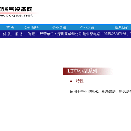
首 页
公司招聘
企业名录
企业之窗
联系我们
优 质、 服 务 、信 用 ！经营单位：深圳亚威华公司 销售部电话：0755-25887166，258
LT中小型系列
● 特性
适用于中小型热水、蒸汽锅炉、热风炉等