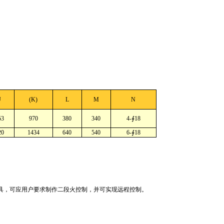
J
(K)
L
M
N
53
970
380
340
4-∮18
20
1434
640
540
6-∮18
，可应用户要求制作二段火控制，并可实现远程控制。