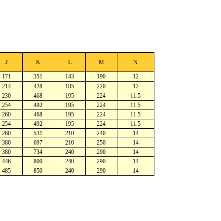
J
K
L
M
N
171
351
143
190
12
214
428
185
220
12
230
468
195
224
11.5
254
492
195
224
11.5
260
468
195
224
11.5
254
492
195
224
11.5
260
531
210
240
14
380
697
210
250
14
380
734
240
290
14
446
800
240
290
14
485
850
240
290
14