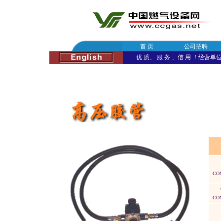
首 页
公司招聘
优 质、 服 务 、信 用 ！经营单位：
CO
CO