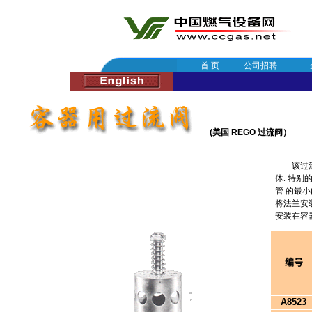
首 页
公司招聘
(美国 REGO 过流阀）
该过流阀
体. 特
管 的最
将法兰安
安装在容
编号
A8523