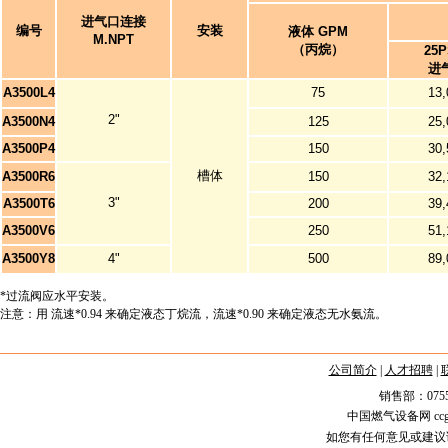
进气口连接
编号
安装
液体 GPM
M.NPT
（丙烷）
25P
进
A3500L4
75
13,
2"
A3500N4
125
25,
A3500P4
150
30,
槽体
A3500R6
150
32,
3"
A3500T6
200
39,
A3500V6
250
51,
A3500Y8
4"
500
89,
*过流阀应水平安装。
注意：用 流速*0.94 来确定液态丁烷流，流速*0.90 来确定液态无水氨流。
公司简介
|
人才招聘
|
销售部：0755-258
中国燃气设备网 ccgas.
如您有任何意见或建议