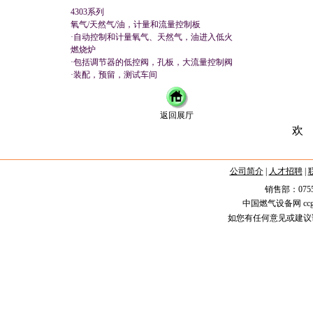
4303系列
氧气/天然气/油，计量和流量控制板
·自动控制和计量氧气、天然气，油进入低火
燃烧炉
·包括调节器的低控阀，孔板，大流量控制阀
·装配，预留，测试车间
返回展厅
欢
公司简介
|
人才招聘
|
销售部：0755-258
中国燃气设备网 ccgas.
如您有任何意见或建议