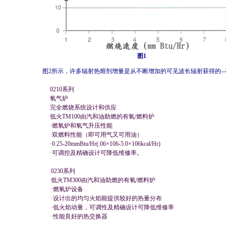
图1
图2所示，许多辐射热熔剂增量是从不断增加的可见波长辐射获得的-
0210系列
氧气炉
完全燃烧系统设计和供应
低火TM100由汽和油助燃的有氧/燃料炉
·燃氧炉和氧气升压性能
·双燃料性能（即可用气又可用油）
·0.25-20mmBtu/Hr(.06×106-5.0×106kcal/Hr)
·可调控及精确设计可降低维修率。
0230系列
低火TM300由汽和油助燃的有氧/燃料炉
·燃氧炉设备
·设计出的均匀火焰能提供较好的热量分布
·低火焰动量，可调性及精确设计可降低维修率
·性能良好的热交换器