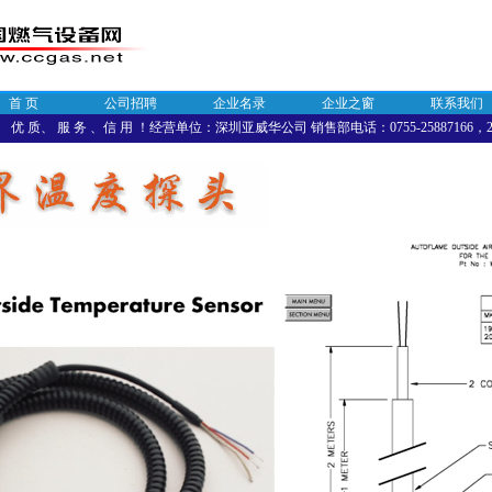
首 页
公司招聘
企业名录
企业之窗
联系我们
优 质、 服 务 、信 用 ！经营单位：深圳亚威华公司 销售部电话：0755-25887166，258