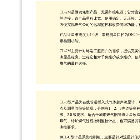
CL-2M是微功耗型产品，无需外接电源；它对
兰连接；该产品星程比宽、使用稳定、无压损、
方便实现燃气公司的远程监控和收费管理功能，
产品计星准确度为1.0级，常规测星口径为DN2
带检测功能。
CL-2M主要针对终端工服用户的需求，提供完
测星星程宽、过程它相对千免维护或少维护、使
燃气的最佳选择。
CL-3型产品为在线管道插入式气体超声流星计
态及测星管径等情况，分别有1、2、3声道等多种
级、2.0 级要求。适合千城市燃气旧管道计星
煤气、转炉煤气过程控制监控计星，也可满足其
测控要求。
RCL-C型计星系统控制柜，主要是针对流星计