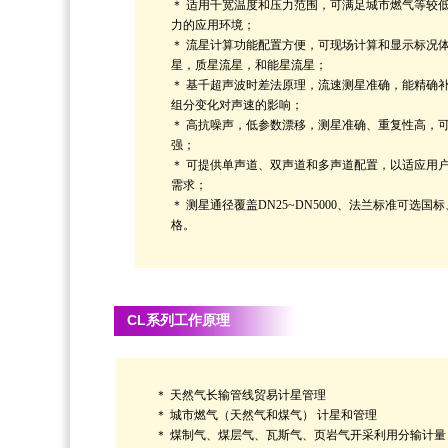
＊ 适用千宽温度和压力范围，可满足城市燃气等较
力的应用环境；
＊ 流星计算功能配置方便，可现场计算和显示标况
星，质星流星，和能星流星；
＊ 基千超声波时差法原理，流速测星准确，能精确
组分变化对声速的影响；
＊ 高抗噪声，低参数漂移，测星准确、重复性高，
强；
＊ 可提供单声道、双声道和多声道配置，以适应用
需求；
＊ 测星通径覆盖DN25~DN5000、法兰标准可选国
格。
CL系列
工作原理
＊ 天然气长输管线贸易计星管理
＊ 城市燃气（天然气和煤气） 计星和管理
＊ 煤制气、煤层气、瓦斯气、页岩气开采利用分输计量