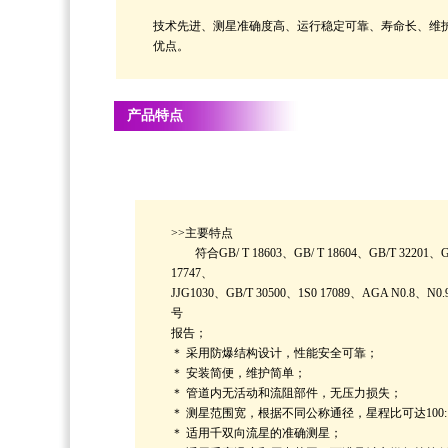
技术先进、测星准确度高、运行稳定可靠、寿命长、维
优点。
产品特点
>>主要特点
符合GB/ T 18603、GB/ T 18604、GB/T 32201、G
17747、
JJG1030、GB/T 30500、1S0 17089、AGA N0.8、N0.
号
报告；
＊ 采用防爆结构设计，性能安全可靠；
＊ 安装简便，维护简单；
＊ 管道内无活动和流阻部件，无压力损失；
＊ 测星范围宽，根据不同公称通径，星程比可达100:
＊ 适用千双向流星的准确测星；