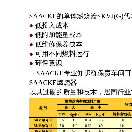
SAACKE的单体燃烧器SKVJ(G)
●
低投入成本
●
低附加能量成本
●
低维修保养成本
●
可用不同燃料运行
●
环保意识
SAACKE专业知识确保贵车间
SAACKE燃烧器
以其过硬的质量和技术，居同行业
燃烧器功率和燃料产量
驱动
最 大
最 小
型 号
*
*
MW
MW
转杯自动机
Kg/Hr
Kg/H
SKVJ(G) 30
3.5
310
0.51
45
3.0
SKVJ(G) 40
5.0
440
0.68
60
4.0
SKVJ(G) 50
6.10
540
0.68
60
4.0