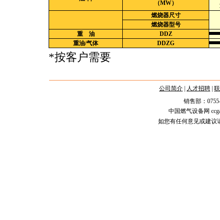
（MW）
燃烧器尺寸
燃烧器型号
重 油
DDZ
重油/气体
DDZG
*按客户需要
公司简介
|
人才招聘
|
联
销售部：0755-2588
中国燃气设备网 ccgas.n
如您有任何意见或建议