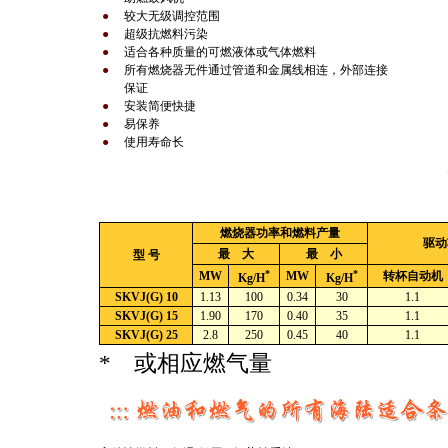
●
较大无级调控范围
●
超级抗燃料污染
●
适合各种质量的可燃液体或气体燃料
●
所有燃烧器无件通过管道和金属线相连，外部连接
●
保证
●
安装简便快捷
●
易保养
●
使用寿命长
燃烧器功率和燃料产量
驱动
最 大
最 小
型 号
*
*
MW
MW
转杯自动机
Kg/H
Kg/H
SKVJ(G) 10
1.13
100
0.34
30
1.1
SKVJ(G) 15
1.90
170
0.40
35
1.1
SKVJ(G) 25
2.8
250
0.45
40
1.1
* 或相应燃气量