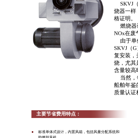
SKVJ（
烧器一样
格证明。
燃烧器设
NOx在
由于单
SKVJ（
复安装，
烧，尤其
含量较高
当然，每
船舶年鉴的
质量认证
主要节省费用特点：
●
标准单体式设计，内置风箱，包括风量分配系统和
●
助燃鼓风机