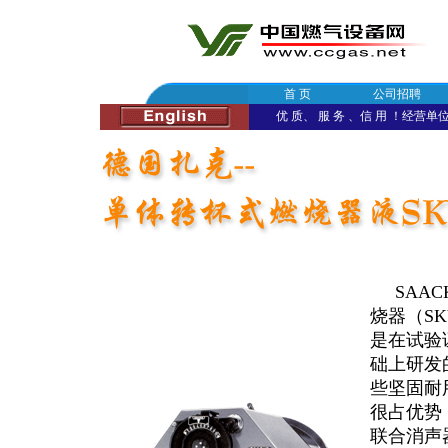
首 页
公司招聘
优 质、 服 务 、信 用 ！经营单位：
SAAC
烧器（SK
是在试验
础上研发
些坚固耐
很占优势
联合消声