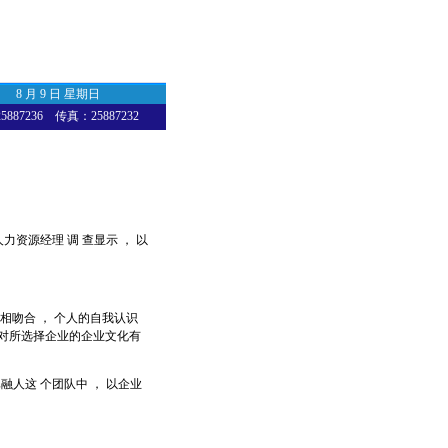
8 月 9 日 星期日
87236 传真：25887232
力资源经理 调 查显示 ， 以
相吻合 ， 个人的自我认识
重对所选择企业的企业文化有
融人这 个团队中 ， 以企业