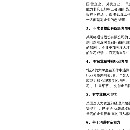
国 营企业 、 外资企业 、
能力非凡但却朝三暮四的 员
板在不在场 ， 都 要认真
一方面是对企业的忠 诚度 
3
、
不求名校出身综合素质
某网络通信股份有限公司的 人
到问题能及时看到问题的症结
的加剧 ， 企业更加关注人才
的学习成绩 ， 而更看重学生
4
、
有敬业精神和职业素质
“新来的大学生在工作中遇到问
职业素质差的表 现 。 ” 某
应能力和 心理素质的培养 。 
习 、 注重细节 、 先付出后
5
、有专业技术
能力
某国企人力资源部经理介绍说 
等能力 ， 也许 会 优先录
量高的企业很看 重的用人标
6
、善于沟通有亲和力