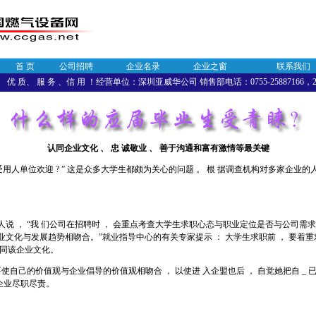
首 页
公司招聘
企业名录
企业之窗
联系我们
优 质、 服 务 、信 用 ！经营单位：深圳亚威华公司 销售部电话：0755-25887166，258
认同企业文化 、 忠 诚敬业 、 善于沟通和富有激情等最关键
受用人单位欢迎 ? ” 这是众多大学生都颇为关心的问题 。 根 据调查机构对多家企业的人
。
人说 ， “我 们公司在招聘时 ， 会重点考查大学生求职心态与职业定位是否与公司需求
业文化与发展趋势相吻合。”就业指导中心的有关专家提示 ： 大学生求职前 ， 要着
认同该企业文化。
要使自己的价值观与企业倡导的价值观相吻合 ， 以使进 入企盟也后 ， 自觉她把自 _ 已
企业尽职尽责。