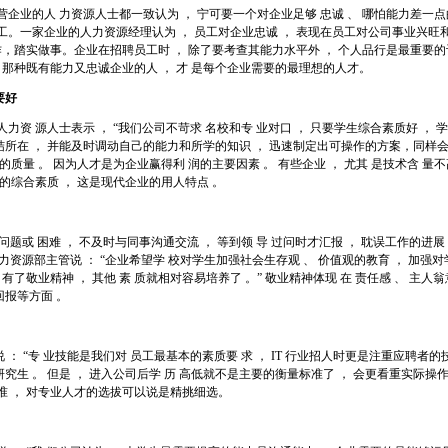
 民营企业的人 力资源人士都一致认为 ， 宁可要一个对企业足够 忠诚 、 哪怕能力差一点的
工。一家企业的人力资源经理认为 ， 员工对企业忠诚 ， 表现在员工对公司事业兴旺和
工作，踏实做事。企业在招聘员工时 ， 除了要考查其能力水平外 ， 个人品行是最重要的
。 那种既有能力又忠诚企业的人 ， 才 是每个企业需要的最理想的人才。
要好
力资 源人士表示 ， “我们公司不苛求 名校和专 业对口 ， 只要学生综合素质好 ， 学
所在 ， 并能及时调动自己的能力和所学的知识 ， 迅速制定出可操作的方案，同样会
的质量 。 因为人才是为企业赢得利 润的主要因素 。 有些企业 ， 尤其 是技术含 量
的综合素质 ， 这是现代企业的用人特点 。
题或 困难 ， 不及时与同事沟通交流 ， 等到领 导 过问时才汇报 ， 耽误工作的进展
人力资源部主管说 ： “企业希望学 校对学生加强社会生存观 、 价值观的教育 ， 加强对
有了敬业精神 ， 其他 素 质就相对容易培养了 。” 敬业精神体现 在 责任感 、 主人
回报等方面 。
： “专 业技能是我们对 员工最基本的素质要 求 ， IT 行业招人时更是注重应聘者的
取研究生 。 但是 ， 进入公司后学 历 高低就不是主要的衡量标准了 ， 会更看重实际操
准 ， 对专业人才的选拔可以说是精挑细选。