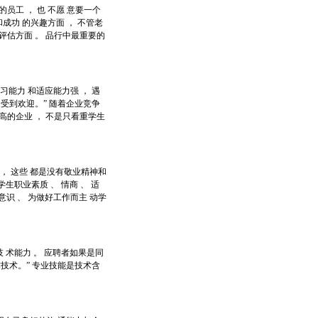
员工 ， 也 不愿 意要一个
成功 的兴趣方面 ， 不管老
评估方面 。 品行中最重要的
习能力 和适应能力强 ， 遇
受到欢迎。” 随着企业竞争
不高的企业 ， 不是只看重学生
 ， 这些 都是没有敬业精神和
学生职业素质 、 情商 、 适
翁意识 、 为做好工作而主 动学
技 术能力 。 应聘者如果是同
作技术。” 专业技能是技术含