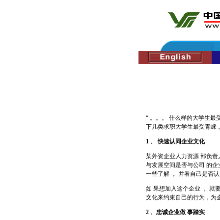
“ 。。。 什么样的大学生最
下几类求职大学生最受青睐 
1
、
快速认同企业文化
某外资企业人力资源 部负责
与发展空间是否与公司 的企
一些了解 ， 并看自己是否
如 果想加入这个企业 ， 就
文化来约束自己的行为，为
2
、忠诚企业做
事踏实