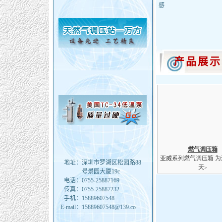
感
产品展示
燃气调压箱
亚威系列燃气调压箱 
地址：
深圳市罗湖区松园路88
天
>
号景园大厦19c
电话：
0755-25887169
传真：
0755-25887232
手机：
15889607548
E-mail：
15889607548@139.co