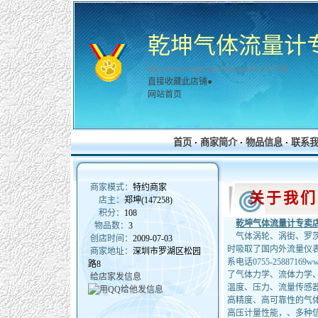
乾坤气体流量计
http://www.ccgas.net/com.asp?m=147258
直接收藏此店铺●
网站首页
首页
·
商家简介
·
物品信息
·
联系
商家模式：
特约商家
关于我
店主：
郑坤(147258)
积分：
108
乾坤气体流量计专卖
物品数：
3
气体涡轮、涡街、罗茨
创店时间：
2009-07-03
时吸取了国内外流量仪表
商家地址：
深圳市罗湖区松园
系电话0755-25887169
路8
了气体力学、流体力学
给店家发信息
温度、压力、流量传感
高精度、高可靠性的气
高压计量性能，、多种