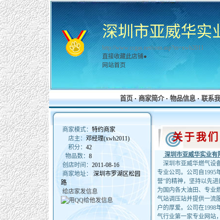
深圳市亚威华实
http://www.ccgas.net/com.asp?m=xwh2011
直接收藏此店铺●
网站首页
首页
·
商家简介
·
物品信息
·
联系
商家模式：
特约商家
关于我
店主：
邓经理(xwh2011)
积分：
42
深圳市亚威华实业有
物品数：
8
深圳市亚威华燃气设备
创店时间：
2011-08-16
专业公司。公司自199
商家地址：
深圳市罗湖区松园
誉”的精神，坚持以先
路
为国内各大油田、专业
给店家发信息
气站调压站并提供一流
户的厚爱。公司在199
气行业第一家专业网站