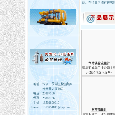
站。在行业内拥有很高
产品展示
气体涡轮流量计
深圳亚威华工业公司主
开发经营燃气设备
>
地址：
深圳市罗湖区松园路88
号景园大厦19C
电话：
25887166
传真：
25887166
手机：
13502800610
E-mail：
1515951811@qq.com
罗茨流量计
深圳亚威华工业公司主