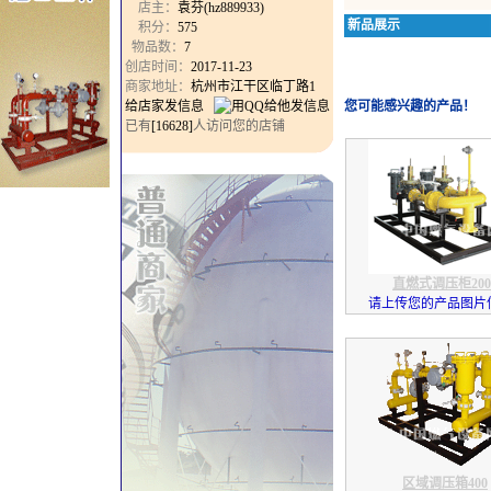
店主：
袁芬(hz889933)
新品展示
积分：
575
物品数：
7
创店时间：
2017-11-23
商家地址：
杭州市江干区临丁路1
给店家发信息
您可能感兴趣的产品！
已有
[16628]
人访问您的店铺
直燃式调压柜200
请上传您的产品图片信息
区域调压箱400