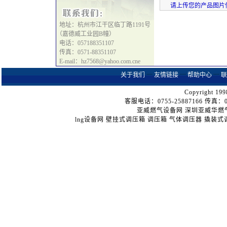
请上传您的产品图片信息
地址：杭州市江干区临丁路1191号
（嘉德威工业园B幢）
电话：057188351107
传真：0571-88351107
E-mail：hz7568@yahoo.com.cne
关于我们
┈
友情链接
┈
帮助中心
┈
联
Copyright 199
客服电话：0755-25887166 传真：075
亚威燃气设备网
深圳亚威华燃
lng设备网
壁挂式调压箱
调压箱
气体调压器
撬装式