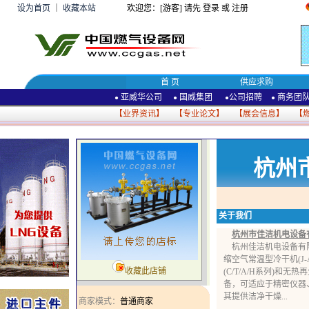
设为首页
｜
收藏本站
欢迎您：[游客] 请先
登录
或
注册
首 页
供应求购
亚威华公司
国威集团
公司招聘
商务团
●
●
●
●
【
业界资讯
】 【
专业论文
】 【
展会信息
】 【
杭州
关于我们
杭州市佳洁机电设备
杭州佳洁机电设备有限
缩空气常温型冷干机(J
收藏此店铺
(C/T/A/H系列)
备，可适应于精密仪器
其提供洁净干燥...
商家模式：
普通商家